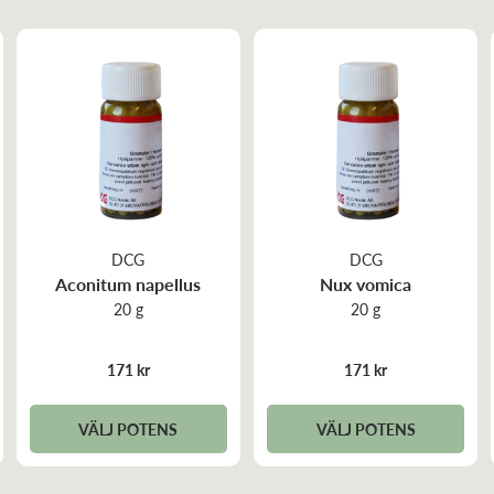
DCG
DCG
Aconitum napellus
Nux vomica
20 g
20 g
171 kr
171 kr
VÄLJ POTENS
VÄLJ POTENS