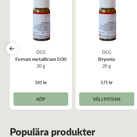
DCG
DCG
m
Ferrum metallicum D30
Bryonia
20 g
20 g
181 kr
171 kr
KÖP
VÄLJ POTENS
Populära produkter