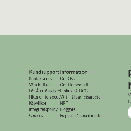
Kundsupport
Information
Kontakta oss
Om Oss
Våra butiker
Om Homeopati
För Återförsäljare
I fokus på DCG
V
Hitta en terapeut
Vårt Hållbarhetsarbete
h
Köpvillkor
NPF
Integritetspolicy
Bloggare
Cookies
Följ oss på social media