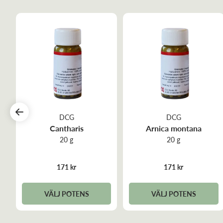
DCG
DCG
Cantharis
Arnica montana
20 g
20 g
171 kr
171 kr
VÄLJ POTENS
VÄLJ POTENS