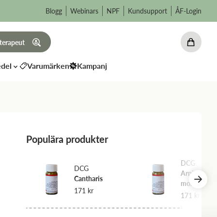
Blogg
Webinars
NPF
Kundsupport
ÅF-Login
 terapeut
del
Varumärken
Kampanj
Populära produkter
DCG
DCG
Arnica
uris
Cantharis
montana
171
kr
171
kr