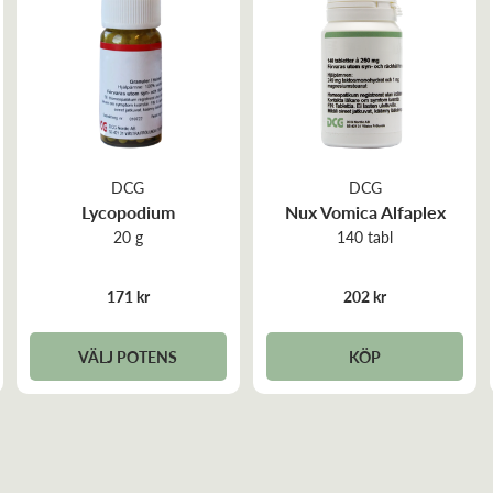
DCG
DCG
Lycopodium
Nux Vomica Alfaplex
20 g
140 tabl
171 kr
202 kr
VÄLJ POTENS
KÖP