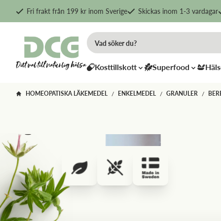
Fri frakt från 199 kr inom Sverige
Skickas inom 1-3 vardagar
Kosttillskott
Superfood
Häls
HOMEOPATISKA LÄKEMEDEL
ENKELMEDEL
GRANULER
BER
/
/
/