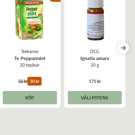
Teekanne
DCG
Te Pepparmint
Ignatia amara
20 tepåsar
20 g
32 kr
30 kr
171 kr
KÖP
VÄLJ POTENS