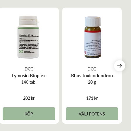
DCG
DCG
Lymosin Bioplex
Rhus toxicodendron
140 tabl
20 g
202 kr
171 kr
KÖP
VÄLJ POTENS