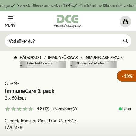
agar
Svensk tillverkare sedan 1945
Godkänd av läkemedelsverket
MENY
HÄLSOKOST
IMMUNFÖRSVAR
IMMUNECARE 2-PACK
/
/
-
10
%
CareMe
ImmuneCare 2-pack
2 x 60 kaps
I lager
4.8
(12)
-
Recensioner
(
7
)
2-pack ImmuneCare från CareMe.
LÄS MER