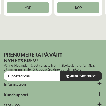
Recensiondatum:
2024-09-16
KÖP
KÖP
Jätte bra. Räddat mig hela pollensäsongen. Fortsätter
med dem.&nbsp;
Marie-Louise A
Recensiondatum:
2024-06-18
PRENUMERERA PÅ VÅRT
Mycket bra, Immune Care har hjälpt mig mot min
NYHETSBREV!
pollenallergi.
Våra erbjudanden & det senaste inom hälsokost, naturlig hälsa,
vitaminer mineraler & kroppsvård direkt till din inkorg!
Jag vill ha nyhetsbrevet!
Nova Å
Information
Recensiondatum:
2024-03-27
Kundsupport
Detta var fantastiskt mot min pollenallergi samt
immunförsvar...känner att jag kan andas bättre, mindre
OM OSS