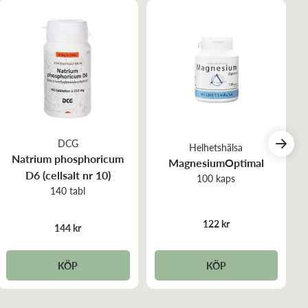
DCG
Helhetshälsa
Natrium phosphoricum
MagnesiumOptimal
D6 (cellsalt nr 10)
100 kaps
140 tabl
122 kr
144 kr
KÖP
KÖP