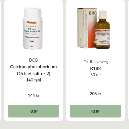
DCG
Dr. Reckeweg
Calcium phosphoricum
R183
D6 (cellsalt nr 2)
50 ml
140 tabl
206 kr
144 kr
KÖP
KÖP