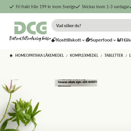
Fri frakt från 199 kr inom Sverige
Skickas inom 1-3 vardagar
Kosttillskott
Superfood
Häls
HOMEOPATISKA LÄKEMEDEL
KOMPLEXMEDEL
TABLETTER
/
/
/