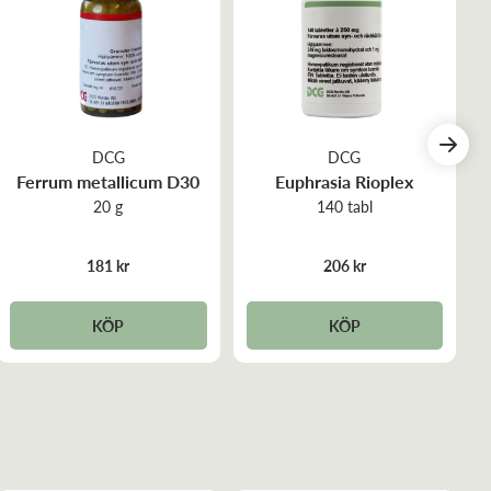
DCG
DCG
Ferrum metallicum D30
Euphrasia Rioplex
20 g
140 tabl
181 kr
206 kr
KÖP
KÖP