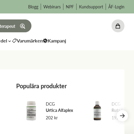
Blogg
Webinars
NPF
Kundsupport
ÅF-Login
 terapeut
del
Varumärken
Kampanj
Populära produkter
weg
DCG
DCG
Urtica Alfaplex
Ruta Solupl
202
kr
192
kr