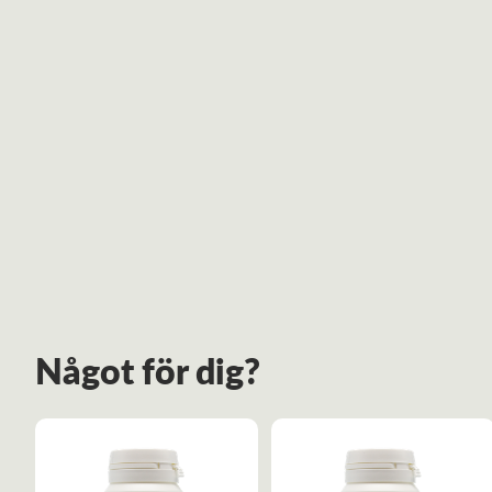
Något för dig?
0
%