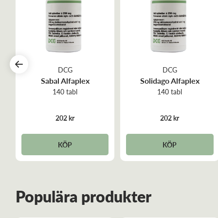
DCG
DCG
Sabal Alfaplex
Solidago Alfaplex
140 tabl
140 tabl
202 kr
202 kr
KÖP
KÖP
Populära produkter