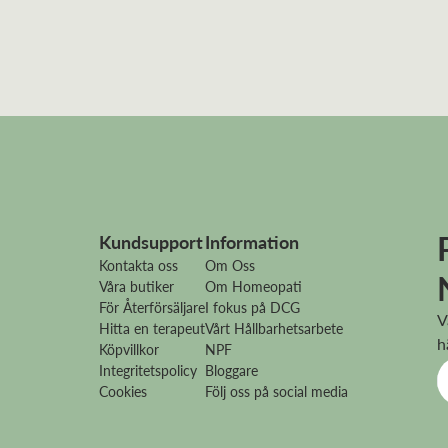
Kundsupport
Information
Kontakta oss
Om Oss
Våra butiker
Om Homeopati
För Återförsäljare
I fokus på DCG
V
Hitta en terapeut
Vårt Hållbarhetsarbete
h
Köpvillkor
NPF
Integritetspolicy
Bloggare
Cookies
Följ oss på social media