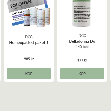
DCG
DCG
Belladonna D6
Homeopatiskt paket 1
140 tabl
985 kr
177 kr
KÖP
KÖP