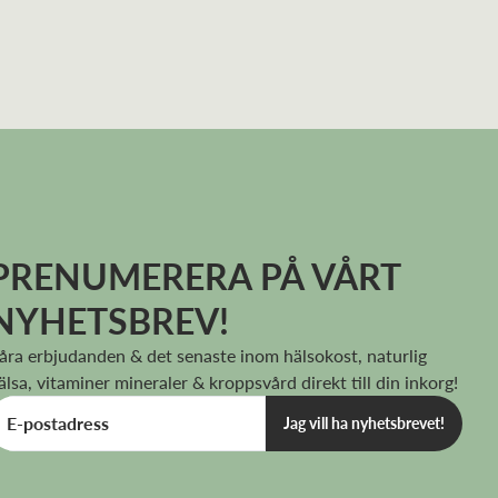
PRENUMERERA PÅ VÅRT
NYHETSBREV!
åra erbjudanden & det senaste inom hälsokost, naturlig
älsa, vitaminer mineraler & kroppsvård direkt till din inkorg!
Jag vill ha nyhetsbrevet!