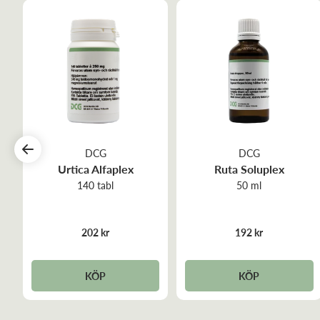
DCG
DCG
Urtica Alfaplex
Ruta Soluplex
140 tabl
50 ml
202 kr
192 kr
KÖP
KÖP