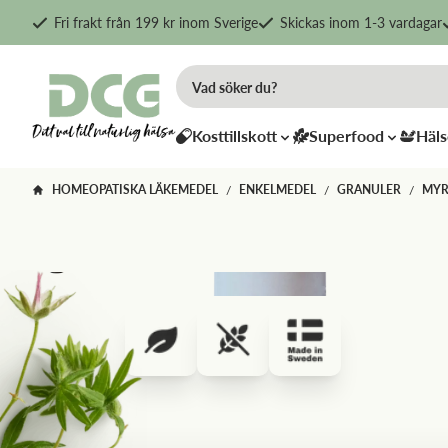
Fri frakt från 199 kr inom Sverige
Skickas inom 1-3 vardagar
Kosttillskott
Superfood
Häls
HOMEOPATISKA LÄKEMEDEL
ENKELMEDEL
GRANULER
MYR
/
/
/