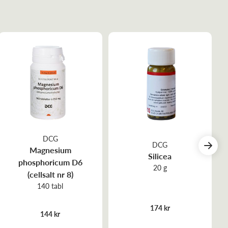
DCG
DCG
Magnesium
Silicea
phosphoricum D6
20 g
(cellsalt nr 8)
140 tabl
174 kr
144 kr