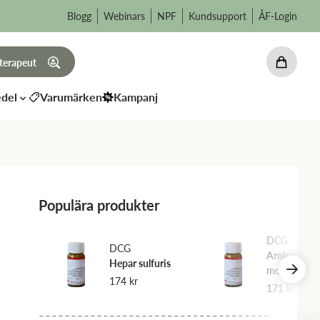
Blogg
Webinars
NPF
Kundsupport
ÅF-Login
 terapeut
del
Varumärken
Kampanj
Populära produkter
DCG
DCG
Arnica
a
Hepar sulfuris
montana
174
kr
171
kr