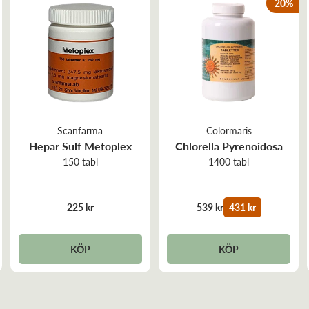
20
%
Scanfarma
Colormaris
Hepar Sulf Metoplex
Chlorella Pyrenoidosa
150 tabl
1400 tabl
225 kr
539 kr
431 kr
KÖP
KÖP