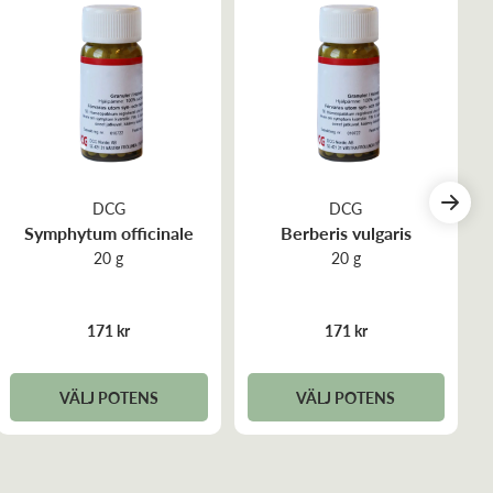
DCG
DCG
Symphytum officinale
Berberis vulgaris
20 g
20 g
171 kr
171 kr
VÄLJ POTENS
VÄLJ POTENS