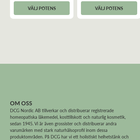
VÄLJ POTENS
VÄLJ POTENS
OM OSS
DCG Nordic AB tillverkar och distribuerar
registrerade
homeopatiska läkemedel
, kosttillskott och naturlig kosmetik,
sedan 1945. Vi är även grossister och distribuerar andra
varumärken med stark naturhälsoprofil inom dessa
produktområden. På DCG har vi ett holistiskt helhetstänk och