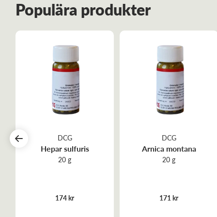
Populära produkter
DCG
DCG
Hepar sulfuris
Arnica montana
20 g
20 g
174 kr
171 kr