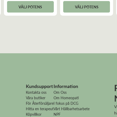
VÄLJ POTENS
VÄLJ POTENS
Kundsupport
Information
Kontakta oss
Om Oss
Våra butiker
Om Homeopati
För Återförsäljare
I fokus på DCG
V
Hitta en terapeut
Vårt Hållbarhetsarbete
h
Köpvillkor
NPF