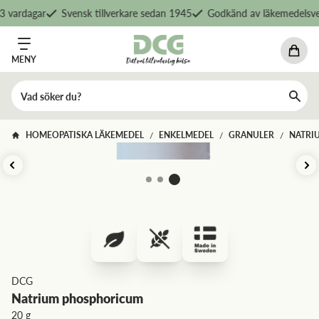
 vardagar
Svensk tillverkare sedan 1945
Godkänd av läkemedelsver
MENY
HOMEOPATISKA LÄKEMEDEL
ENKELMEDEL
GRANULER
NATRI
/
/
/
DCG
Natrium phosphoricum
20 g