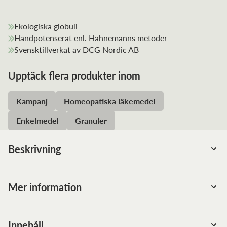
Ekologiska globuli
Handpotenserat enl. Hahnemanns metoder
Svensktillverkat av DCG Nordic AB
Upptäck flera produkter inom
Kampanj
Homeopatiska läkemedel
Enkelmedel
Granuler
Beskrivning
Samtliga produkter från DCG Nordic AB är tillverkade
enligt GMP (Good Manufacturing Practice) i egen
Mer information
produktionsanläggning i Västra Frölunda.
Ett homeopatiskt enkelmedel tillverkat i Sverige av DCG
Nordic AB, enligt Hahnemanns principer. Homeopatiska
Innehåll