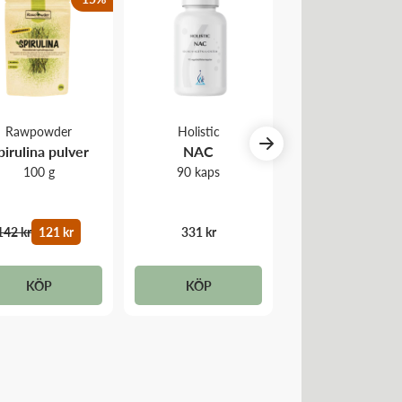
Rawpowder
Holistic
Rawnice
pirulina pulver
NAC
Aktivt Kol pulv
100 g
90 kaps
50 g
142 kr
121 kr
331 kr
147 kr
125 kr
KÖP
KÖP
MER INFO