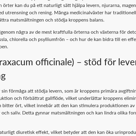
 örter kan du på ett naturligt sätt hjälpa levern, njurarna, mage
ed utrensning och rening. Många medicinalväxter har traditionell
bättra matsmältningen och stödja kroppens balans.
 igenom några av de mest kraftfulla örterna och växterna för det
la, chlorella och psylliumfrön – och hur de kan bidra till en ef
pen.
axacum officinale) – stöd för leve
ng
 sin förmåga att stödja levern, som är kroppens primära avgiftn
duktion och förbättrat gallflöde, vilket underlättar kroppens elimi
bitter ört, vilket innebär att den kan stimulera produktionen av
ch saliv. Detta gynnar matsmältningen och kan lindra olika fo
urligt diuretisk effekt, vilket betyder att den kan öka urinprod