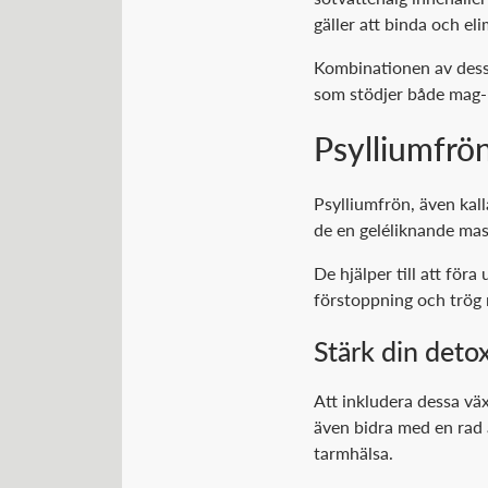
gäller att binda och el
Kombinationen av dessa
som stödjer både mag-
Psylliumfrön
Psylliumfrön, även kall
de en geléliknande mas
De hjälper till att för
förstoppning och trö
Stärk din deto
Att inkludera dessa vä
även bidra med en rad 
tarmhälsa.