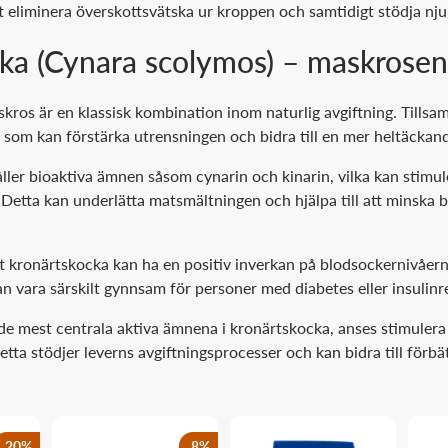
tt eliminera överskottsvätska ur kroppen och samtidigt stödja nj
ka (Cynara scolymos) – maskrose
ros är en klassisk kombination inom naturlig avgiftning. Tills
t som kan förstärka utrensningen och bidra till en mer heltäckan
ler bioaktiva ämnen såsom cynarin och kinarin, vilka kan stimu
Detta kan underlätta matsmältningen och hjälpa till att minska 
tt kronärtskocka kan ha en positiv inverkan på blodsockernivåer
 vara särskilt gynnsam för personer med diabetes eller insulinr
 de mest centrala aktiva ämnena i kronärtskocka, anses stimulera
etta stödjer leverns avgiftningsprocesser och kan bidra till förbä
20
%
8
%