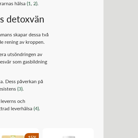
urarnas hälsa
(1
,
2)
.
ns detoxvän
ammans skapar dessa två
de rening av kroppen.
lera utsöndringen av
besvär som gasbildning
na. Dess påverkan på
esistens
(3)
.
 leverns och
ttrad leverhälsa
(4)
.
15
%