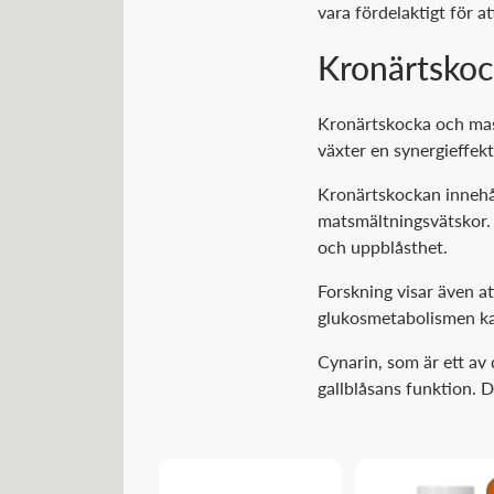
vara fördelaktigt för a
Kronärtskoc
Kronärtskocka och mask
växter en synergieffek
Kronärtskockan innehål
matsmältningsvätskor. 
och uppblåsthet.
Forskning visar även a
glukosmetabolismen kan
Cynarin, som är ett av
gallblåsans funktion. D
20
%