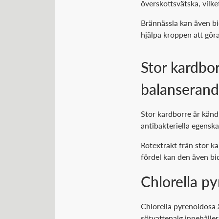
överskottsvätska, vilke
Brännässla kan även bi
hjälpa kroppen att göra
Stor kardbo
balanseran
Stor kardborre är känd 
antibakteriella egenska
Rotextrakt från stor ka
fördel kan den även bi
Chlorella p
Chlorella pyrenoidosa ä
sötvattenalg innehåller