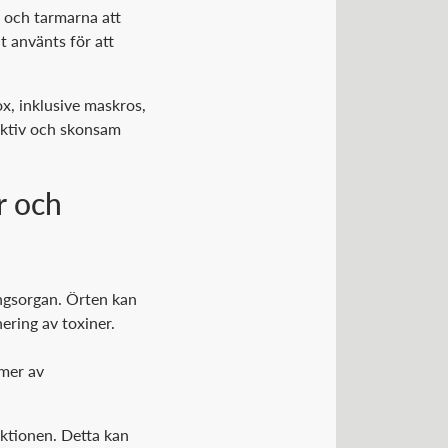
n och tarmarna att
t använts för att
ox, inklusive maskros,
fektiv och skonsam
r och
ingsorgan. Örten kan
nering av toxiner.
rmer av
uktionen. Detta kan