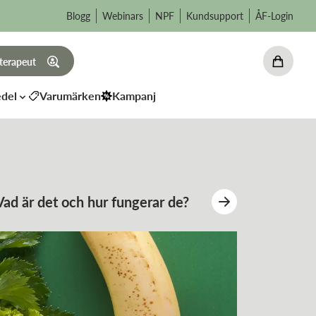
Blogg
Webinars
NPF
Kundsupport
ÅF-Login
 terapeut
del
Varumärken
Kampanj
är det och hur fungerar de?