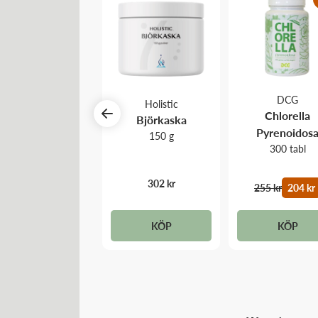
DCG
DCG
Holistic
Chlorella
Chlorella
Björkaska
Pyrenoidosa
Pyrenoidos
150 g
2500 tabl
300 tabl
302 kr
851 kr
681 kr
255 kr
204 kr
KÖP
KÖP
KÖP