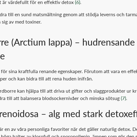
t är värdefullt för en effektiv detox
(6)
.
dra till en sund matsmältning genom att stödja leverns och tarm
 sig av med toxiner.
rre (Arctium lappa) – hudrensande
de
för sina kraftfulla renande egenskaper. Förutom att vara en effe
per och kan bidra till att rena huden inifrån.
rdborre kan hjälpa till att driva ut gifter och slaggprodukter ur 
dra till att balansera blodsockernivåer och minska sötsug
(7)
.
yrenoidosa – alg med stark detoxef
r en av våra personliga favoriter när det gäller naturlig detox. 
 höga halter av klorofyll och sporopollenin, ämnen som gör den sä