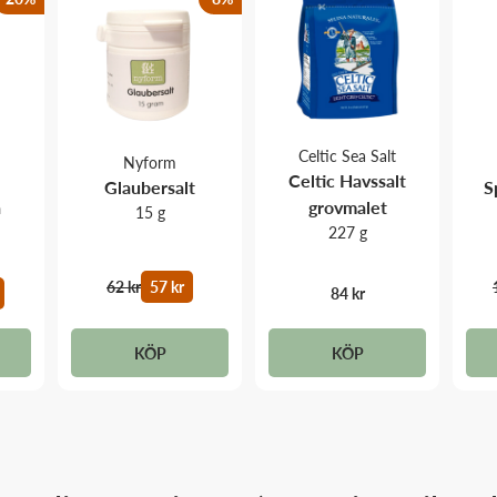
Celtic Sea Salt
Nyform
Celtic Havssalt
Glaubersalt
S
a
grovmalet
15 g
227 g
62 kr
57 kr
84 kr
KÖP
KÖP