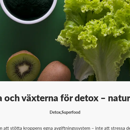
 och växterna för detox – natur
Detox
,
Superfood
 att stötta kroppens egna avgiftningssystem – inte att stressa 