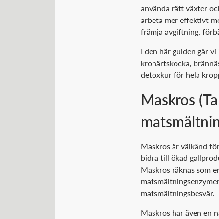
använda rätt växter och
arbeta mer effektivt m
främja avgiftning, för
I den här guiden går vi
kronärtskocka, brännäss
detoxkur för hela krop
Maskros (Tar
matsmältni
Maskros är välkänd för
bidra till ökad gallpro
Maskros räknas som en 
matsmältningsenzymer o
matsmältningsbesvär.
Maskros har även en nat