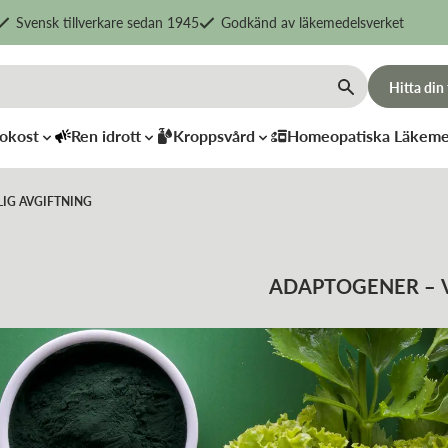
Svensk tillverkare sedan 1945
Godkänd av läkemedelsverket
Hitta din
okost
Ren idrott
Kroppsvård
Homeopatiska Läkeme
IG AVGIFTNING
ADAPTOGENER – Vad 