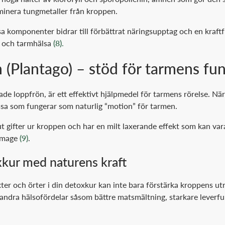
iminera tungmetaller från kroppen.
 komponenter bidrar till förbättrat näringsupptag och en kraftf
 och tarmhälsa
(8).
 (Plantago) – stöd för tarmens fu
ade loppfrön, är ett effektivt hjälpmedel för tarmens rörelse. När
sa som fungerar som naturlig “motion” för tarmen.
a ut gifter ur kroppen och har en milt laxerande effekt som kan var
g mage
(9)
.
xkur med naturens kraft
xter och örter i din detoxkur kan inte bara förstärka kroppens u
andra hälsofördelar såsom bättre matsmältning, starkare leverfu