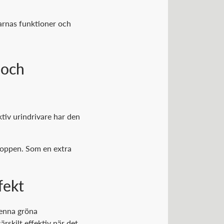
arnas funktioner och
 och
ktiv urindrivare har den
kroppen. Som en extra
fekt
Denna gröna
rskilt effektiv när det