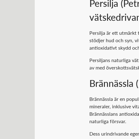
Persilja (Pe
vätskedriva
Persilja är ett utmärkt 
stödjer hud och syn, v
antioxidativt skydd oc
Persiljans naturliga v
av med överskottsvätsk
Brännässla (
Brännässla är en populä
mineraler, inklusive v
Brännässlans antioxidan
naturliga försvar.
Dess urindrivande egens