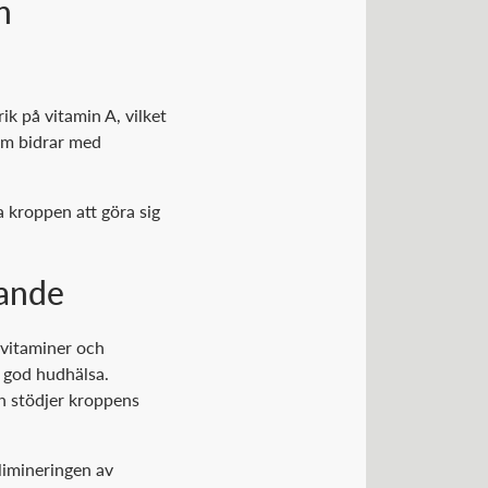
h
rik på vitamin A, vilket
som bidrar med
a kroppen att göra sig
nande
 vitaminer och
l god hudhälsa.
ch stödjer kroppens
elimineringen av