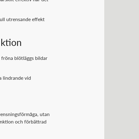
ull utrensande effekt
nktion
 fröna blötläggs bildar
a lindrande vid
trensningsförmåga, utan
nktion och förbättrad