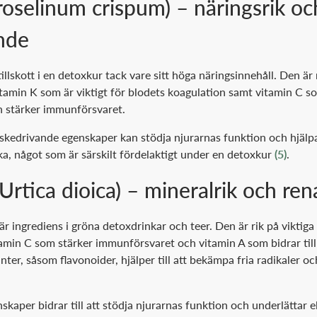
troselinum crispum) – näringsrik oc
nde
tillskott i en detoxkur tack vare sitt höga näringsinnehåll. Den är 
itamin K som är viktigt för blodets koagulation samt vitamin C 
h stärker immunförsvaret.
ätskedrivande egenskaper kan stödja njurarnas funktion och hjälp
a, något som är särskilt fördelaktigt under en detoxkur
(5)
.
Urtica dioica) – mineralrik och re
r ingrediens i gröna detoxdrinkar och teer. Den är rik på viktiga
itamin C som stärker immunförsvaret och vitamin A som bidrar til
ter, såsom flavonoider, hjälper till att bekämpa fria radikaler o
kaper bidrar till att stödja njurarnas funktion och underlättar 