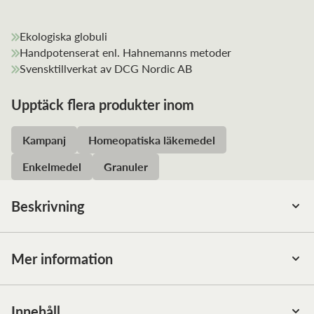
Ekologiska globuli
Handpotenserat enl. Hahnemanns metoder
Svensktillverkat av DCG Nordic AB
Upptäck flera produkter inom
Kampanj
Homeopatiska läkemedel
Enkelmedel
Granuler
Beskrivning
Samtliga produkter från DCG Nordic AB är tillverkade
enligt GMP (Good Manufacturing Practice) i egen
Mer information
produktionsanläggning i Västra Frölunda.
Ett homeopatiskt enkelmedel tillverkat i Sverige av DCG
Nordic AB, enligt Hahnemanns principer. Homeopatiska
Innehåll