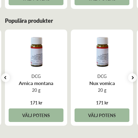
Populära produkter
DCG
DCG
Arnica montana
Nux vomica
20 g
20 g
171 kr
171 kr
VÄLJ POTENS
VÄLJ POTENS