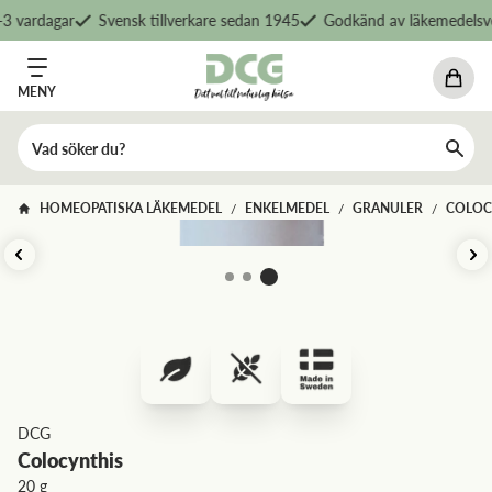
 vardagar
Svensk tillverkare sedan 1945
Godkänd av läkemedelsver
MENY
HOMEOPATISKA LÄKEMEDEL
ENKELMEDEL
GRANULER
COLOC
/
/
/
DCG
Colocynthis
20 g