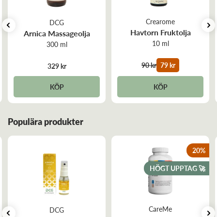
topp till tå, bra även till intimvård..
Crearome
DCG
Havtorn Fruktolja
Arnica Massageolja
10 ml
300 ml
90 kr
79 kr
329 kr
KÖP
KÖP
Populära produkter
20
%
HÖGT UPPTAG 🚀
CareMe
DCG