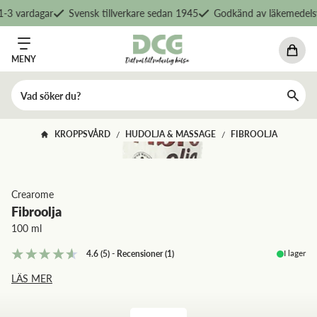
-3 vardagar
Svensk tillverkare sedan 1945
Godkänd av läkemedelsv
MENY
KROPPSVÅRD
HUDOLJA & MASSAGE
FIBROOLJA
/
/
Crearome
Fibroolja
100 ml
I lager
4.6
(5)
-
Recensioner
(
1
)
LÄS MER