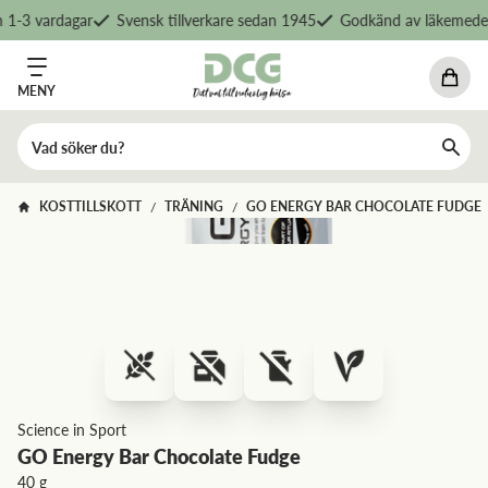
1-3 vardagar
Svensk tillverkare sedan 1945
Godkänd av läkemedels
MENY
KOSTTILLSKOTT
TRÄNING
GO ENERGY BAR CHOCOLATE FUDGE
/
/
Science in Sport
GO Energy Bar Chocolate Fudge
40 g