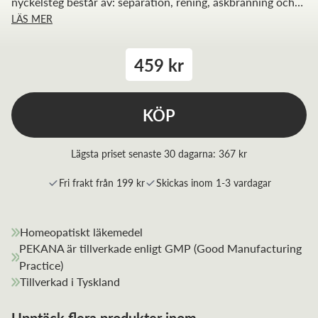
nyckelsteg består av: separation, rening, askbränning och
LÄS MER
återförening.
459 kr
KÖP
Lägsta priset senaste 30 dagarna:
367 kr
Fri frakt från 199 kr
Skickas inom 1-3 vardagar
Homeopatiskt läkemedel
PEKANA är tillverkade enligt GMP (Good Manufacturing
Practice)
Tillverkad i Tyskland