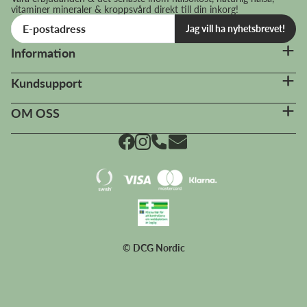
vitaminer mineraler & kroppsvård direkt till din inkorg!
Jag vill ha nyhetsbrevet!
Information
Kundsupport
OM OSS
© DCG Nordic