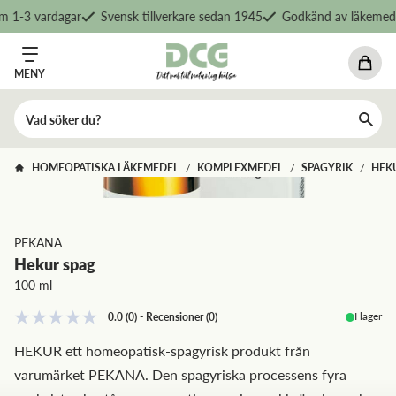
 1-3 vardagar
Svensk tillverkare sedan 1945
Godkänd av läkemedel
MENY
HOMEOPATISKA LÄKEMEDEL
KOMPLEXMEDEL
SPAGYRIK
HEK
/
/
/
PEKANA
Hekur spag
100 ml
I lager
0.0
(0)
-
Recensioner
(
0
)
HEKUR ett homeopatisk-spagyrisk produkt från
varumärket PEKANA. Den spagyriska processens fyra