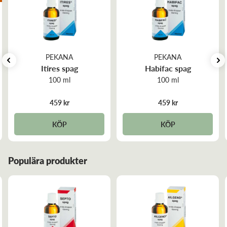
indikationer kan du läsa här!
Hållbarhet:
Se produktens märkning.
Se hela vårt sortiment från Pekana här!
PEKANA
PEKANA
Dosering:
Itires spag
Habifac spag
Doseras enligt rekommendation från homeopat eller
100 ml
100 ml
terapeut.
Kontakta läkare om symptom kvarstår.
459 kr
459 kr
KÖP
KÖP
Populära produkter