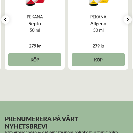
PEKANA
PEKANA
Septo
Ailgeno
50 ml
50 ml
279 kr
279 kr
KÖP
KÖP
PRENUMERERA PÅ VÅRT
NYHETSBREV!
Våra erbjudanden & det senaste inom hälsokost, naturlig hälsa,