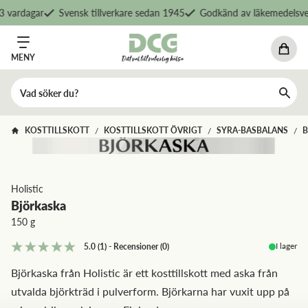
 vardagar
Svensk tillverkare sedan 1945
Godkänd av läkemedelsver
MENY
KOSTTILLSKOTT
KOSTTILLSKOTT ÖVRIGT
SYRA-BASBALANS
B
/
/
/
Holistic
Björkaska
150 g
I lager
5.0
(1)
-
Recensioner
(
0
)
Björkaska från Holistic är ett kosttillskott med aska från
utvalda björkträd i pulverform. Björkarna har vuxit upp på