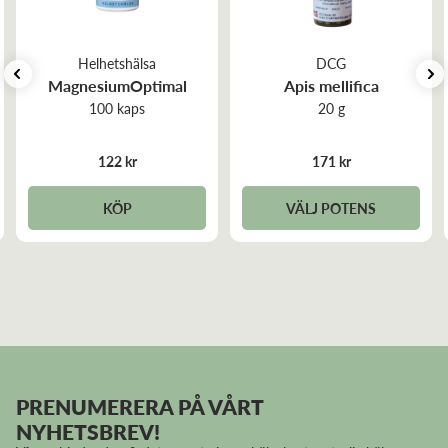
Helhetshälsa
DCG
MagnesiumOptimal
Apis mellifica
100 kaps
20 g
122 kr
171 kr
KÖP
VÄLJ POTENS
PRENUMERERA PÅ VÅRT
NYHETSBREV!