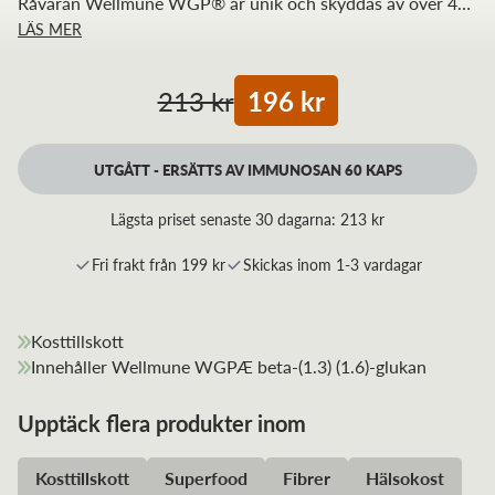
Råvaran Wellmune WGP® är unik och skyddas av över 40
LÄS MER
st patent. Den är mycket omfattande testad både vad gäller
effekt och säkerhet.
213 kr
196 kr
UTGÅTT - ERSÄTTS AV IMMUNOSAN 60 KAPS
Lägsta priset senaste 30 dagarna:
213 kr
Fri frakt från 199 kr
Skickas inom 1-3 vardagar
Kosttillskott
Innehåller Wellmune WGPÆ beta-(1.3) (1.6)-glukan
Upptäck flera produkter inom
Kosttillskott
Superfood
Fibrer
Hälsokost