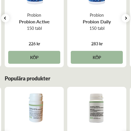
Detta är ett kosttillskott. Kosttillskott ersätter inte en varierad
kost. Överskrid ej rekommenderad dos.
Probion
Probion
Probion Active
Probion Daily
150 tabl
150 tabl
226 kr
283 kr
KÖP
KÖP
Populära produkter