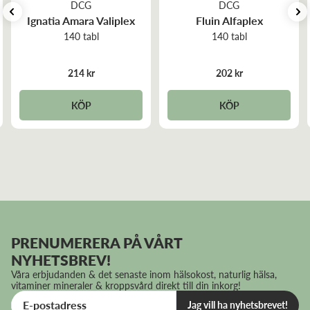
DCG
DCG
Ignatia Amara Valiplex
Fluin Alfaplex
140 tabl
140 tabl
214 kr
202 kr
KÖP
KÖP
PRENUMERERA PÅ VÅRT
NYHETSBREV!
Våra erbjudanden & det senaste inom hälsokost, naturlig hälsa,
vitaminer mineraler & kroppsvård direkt till din inkorg!
Jag vill ha nyhetsbrevet!