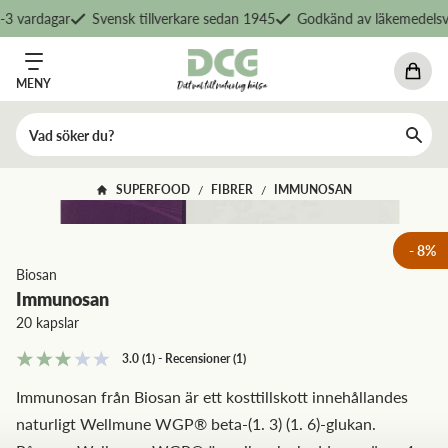
3 vardagar
Svensk tillverkare sedan 1945
Godkänd av läkemedelsve
MENY
SUPERFOOD
FIBRER
IMMUNOSAN
/
/
-
8
%
Biosan
Immunosan
20 kapslar
3.0
(1)
-
Recensioner
(
1
)
Immunosan från Biosan är ett kosttillskott innehållandes
naturligt Wellmune WGP® beta-(1. 3) (1. 6)-glukan.