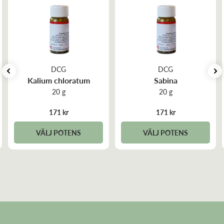
DCG
DCG
Kalium chloratum
Sabina
20 g
20 g
171 kr
171 kr
VÄLJ POTENS
VÄLJ POTENS