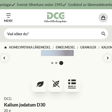
rdagar
Svensk tillverkare sedan 1945
Godkänd av läkemedelsverket
MENY
HOMEOPATISKA LÄKEMEDEL
ENKELMEDEL
GRANULER
KALIU
/
/
/
DCG
Kalium jodatum D30
20 g