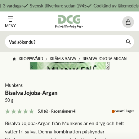
3 vardagar
Svensk tillverkare sedan 1945
Godkänd av läkemedelsve
MENY
KROPPSVÅRD
KRÄM & SALVA
BISALVA JOJOBA-ARGAN
/
/
Munkens
Bisalva Jojoba-Argan
50 g
Snart i lager
5.0
(6)
-
Recensioner
(
4
)
Bisalva Jojoba-Argan från Munkens är en dryg och helt
vattenfri salva. Denna kombination påskyndar