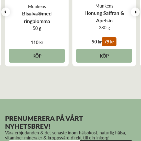
Recensiondatum:
2024-03-11
Munkens
Munkens
Honung Saffran &
Bisalva®med
Apelsin
Alla bisalvor är min favorit&nbsp;
ringblomma
280 g
50 g
90 kr
79 kr
110 kr
KÖP
KÖP
PRENUMERERA PÅ VÅRT
NYHETSBREV!
Våra erbjudanden & det senaste inom hälsokost, naturlig hälsa,
vitaminer mineraler & kroppsvård direkt till din inkorg!