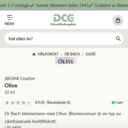
om 1-3 vardagar
Svensk tillverkare sedan 1945
Godkänd av läkemed
MENY
HÄLSOKOST
DR BACH
OLIVE
/
/
AROMA Creative
Olive
10 ml
I lager
4.0
(3)
-
Recensioner
(
1
)
Dr Bach blomessens med Olive. Blomessenser är en typ av
växtbaserade kosttillskott.
LÄS MER