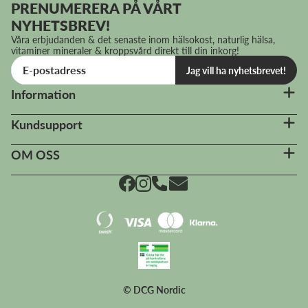
PRENUMERERA PÅ VÅRT
NYHETSBREV!
Våra erbjudanden & det senaste inom hälsokost, naturlig hälsa,
vitaminer mineraler & kroppsvård direkt till din inkorg!
Jag vill ha nyhetsbrevet!
Information
Kundsupport
OM OSS
© DCG Nordic