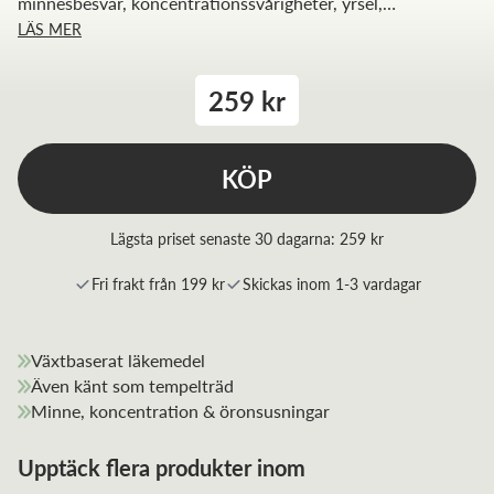
minnesbesvär, koncentrationssvårigheter, yrsel,
LÄS MER
öronsusningar och trötthetskänsla, sedan läkare
konstaterat att annan allvarlig sjukdom inte föreligger.
259 kr
KÖP
Lägsta priset senaste 30 dagarna:
259 kr
Fri frakt från 199 kr
Skickas inom 1-3 vardagar
Växtbaserat läkemedel
Även känt som tempelträd
Minne, koncentration & öronsusningar
Upptäck flera produkter inom