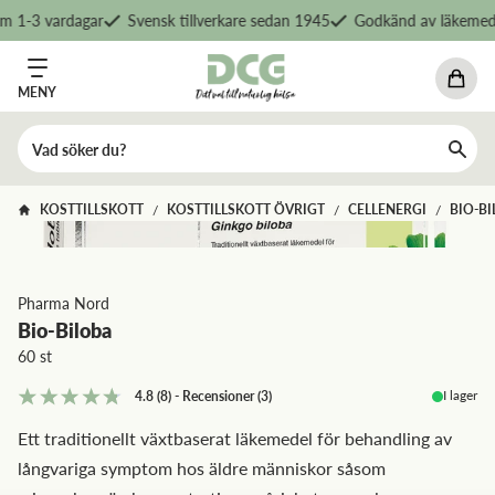
 1-3 vardagar
Svensk tillverkare sedan 1945
Godkänd av läkemedel
MENY
KOSTTILLSKOTT
KOSTTILLSKOTT ÖVRIGT
CELLENERGI
BIO-B
/
/
/
Pharma Nord
Bio-Biloba
60 st
I lager
4.8
(8)
-
Recensioner
(
3
)
Ett traditionellt växtbaserat läkemedel för behandling av
långvariga symptom hos äldre människor såsom