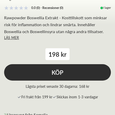
I lager
0.0
(0)
-
Recensioner
(
0
)
Rawpowder Boswellia Extrakt - Kosttillskott som minksar
risk för inflammation och lindrar smärta. Innehåller
Boswellia och Boswellinsyra utan några andra tillsatser.
LÄS MER
198 kr
KÖP
Lägsta priset senaste 30 dagarna:
168 kr
Fri frakt från 199 kr
Skickas inom 1-3 vardagar
Ursprung från Somalia