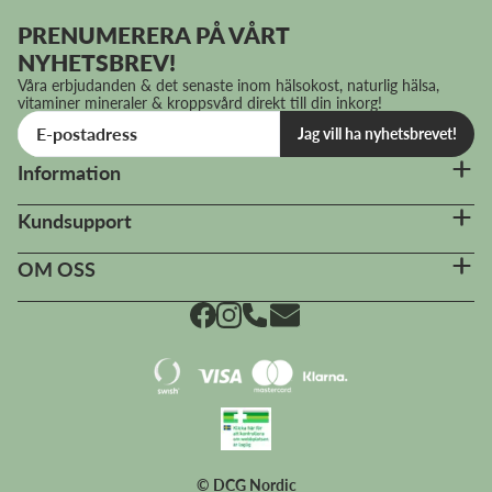
PRENUMERERA PÅ VÅRT
NYHETSBREV!
Våra erbjudanden & det senaste inom hälsokost, naturlig hälsa,
vitaminer mineraler & kroppsvård direkt till din inkorg!
Jag vill ha nyhetsbrevet!
Information
Kundsupport
OM OSS
© DCG Nordic