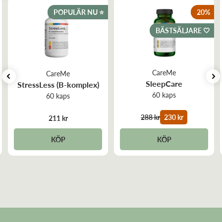
Fett
2 g
POPULÄR NU ⭐️
20
%
BÄSTSÄLJARE 🤍
CareMe
CareMe
SleepCare
StressLess (B-komplex)
60 kaps
60 kaps
288 kr
230 kr
211 kr
KÖP
KÖP