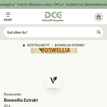
rdagar
Svensk tillverkare sedan 1945
Godkänd av läkemedelsverke
MENY
KOSTTILLSKOTT
BOSWELLIA EXTRAKT
/
Rawpowder
Boswellia Extrakt
60 g