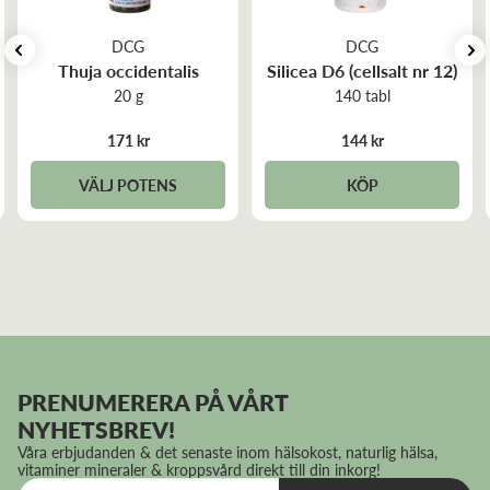
DCG
DCG
Thuja occidentalis
Silicea D6 (cellsalt nr 12)
20 g
140 tabl
171 kr
144 kr
VÄLJ POTENS
KÖP
PRENUMERERA PÅ VÅRT
NYHETSBREV!
Våra erbjudanden & det senaste inom hälsokost, naturlig hälsa,
vitaminer mineraler & kroppsvård direkt till din inkorg!