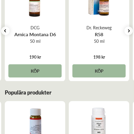
Dosering:
Doseras enligt rekommendation från homeopat eller
terapeut.
DCG
Dr. Reckeweg
Kontakta läkare om symptom kvarstår.
Arnica Montana D6
R58
Storlek: 50 ml
50 ml
50 ml
190 kr
198 kr
KÖP
KÖP
Populära produkter