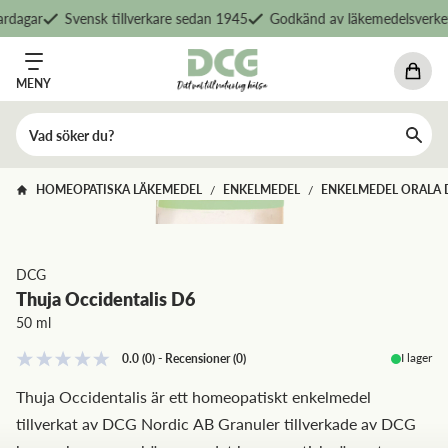
rdagar
Svensk tillverkare sedan 1945
Godkänd av läkemedelsverket
MENY
HOMEOPATISKA LÄKEMEDEL
ENKELMEDEL
ENKELMEDEL ORALA 
/
/
DCG
Thuja Occidentalis D6
50 ml
I lager
0.0
(0)
-
Recensioner
(
0
)
Thuja Occidentalis är ett homeopatiskt enkelmedel
tillverkat av DCG Nordic AB Granuler tillverkade av DCG