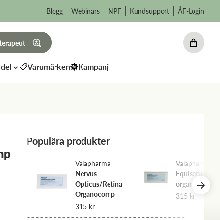
Blogg
Webinars
NPF
Kundsupport
ÅF-Login
 terapeut
del
Varumärken
Kampanj
Populära produkter
mp
Valapharma
Valapharma
Nervus
Equisetum/Ur
um
Opticus/Retina
organocomp
Organocomp
315
kr
315
kr