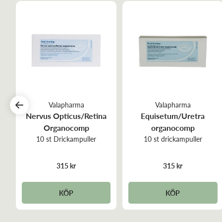
Valapharma
Valapharma
Nervus Opticus/Retina
Equisetum/Uretra
Organocomp
organocomp
10 st Drickampuller
10 st drickampuller
315 kr
315 kr
KÖP
KÖP