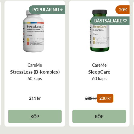
POPULÄR NU ⭐️
20
%
BÄSTSÄLJARE 🤍
CareMe
CareMe
StressLess (B-komplex)
SleepCare
60 kaps
60 kaps
211 kr
288 kr
230 kr
KÖP
KÖP