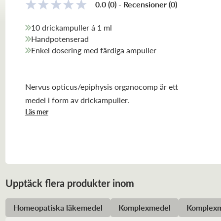
0.0
(0)
-
Recensioner
(
0
)
10 drickampuller á 1 ml
Handpotenserad
Enkel dosering med färdiga ampuller
Nervus opticus/epiphysis organocomp är ett
medel i form av drickampuller.
Läs mer
Upptäck flera produkter inom
Homeopatiska läkemedel
Komplexmedel
Komplexm