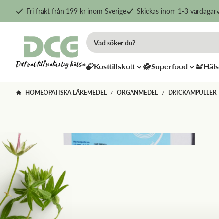
Fri frakt från 199 kr inom Sverige
Skickas inom 1-3 vardagar
Kosttillskott
Superfood
Häls
HOMEOPATISKA LÄKEMEDEL
ORGANMEDEL
DRICKAMPULLER
/
/