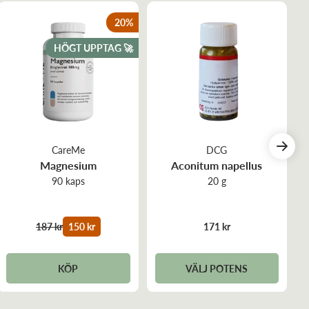
20
%
HÖGT UPPTAG 🚀
CareMe
DCG
Magnesium
Aconitum napellus
90 kaps
20 g
187 kr
150 kr
171 kr
KÖP
VÄLJ POTENS