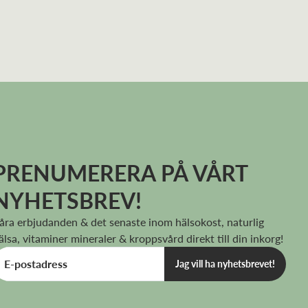
PRENUMERERA PÅ VÅRT
NYHETSBREV!
åra erbjudanden & det senaste inom hälsokost, naturlig
älsa, vitaminer mineraler & kroppsvård direkt till din inkorg!
Jag vill ha nyhetsbrevet!