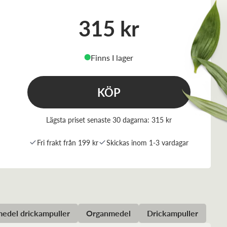
315 kr
Finns I lager
⬤
KÖP
Lägsta priset senaste 30 dagarna:
315 kr
Fri frakt från 199 kr
Skickas inom 1-3 vardagar
edel drickampuller
Organmedel
Drickampuller