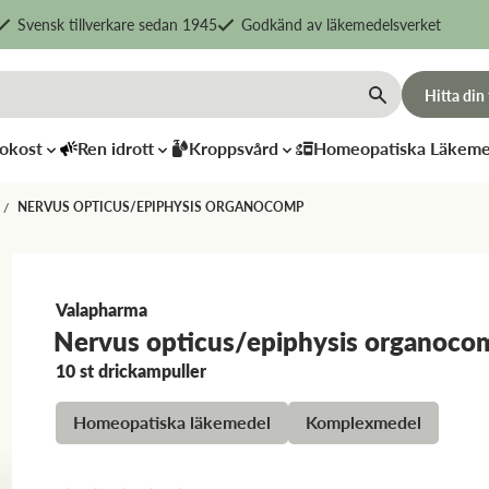
Svensk tillverkare sedan 1945
Godkänd av läkemedelsverket
Hitta din
okost
Ren idrott
Kroppsvård
Homeopatiska Läkeme
NERVUS OPTICUS/EPIPHYSIS ORGANOCOMP
/
Valapharma
Nervus opticus/epiphysis organoco
Kingfisher
DCG
10 st drickampuller
Tandkräm
Lycopodi
Fänkål
Bioplex
Homeopatiska läkemedel
Komplexmedel
69
kr
202
kr