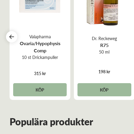
Valapharma
Dr. Reckeweg
Ovaria/Hypophysis
R75
Comp
50 ml
10 st Drickampuller
198 kr
315 kr
KÖP
KÖP
Populära produkter