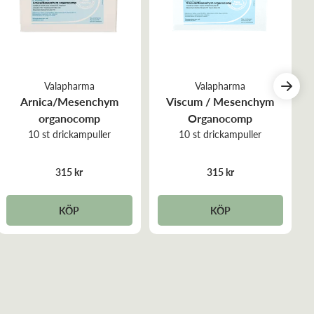
Valapharma
Valapharma
Arnica/Mesenchym
Viscum / Mesenchym
organocomp
Organocomp
10 st drickampuller
10 st drickampuller
315 kr
315 kr
KÖP
KÖP