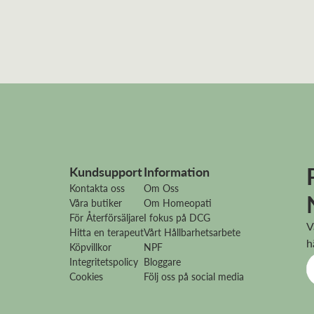
Kundsupport
Information
Kontakta oss
Om Oss
Våra butiker
Om Homeopati
För Återförsäljare
I fokus på DCG
V
Hitta en terapeut
Vårt Hållbarhetsarbete
h
Köpvillkor
NPF
Integritetspolicy
Bloggare
Cookies
Följ oss på social media