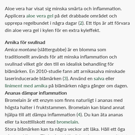
Aloe vera har visat sig minska smärta och inflammation.
Applicera
aloe vera gel
på det drabbade området och
upprepa regelbundet i några dagar (
2
). Ett tips är att förvara
din aloe vera gel i kylen för en extra kyleffekt.
Arnika för svullnad
Arnica montana
(slåttergubbe) är en blomma som
traditionellt används för att minska inflammation och
svullnad vilket gör den till en idealisk behandling för
blåmärken. En 2010-studie fann att arnikasalva minskade
laserinducerade blåmärken (
3
). Använd en
salva
eller
liniment med arnika
på blåmärken några gånger om dagen.
Ananas dämpar inflammation
Bromelain är ett enzym som finns naturligt i ananas med
högsta halter i fruktstammen. Bromelain kan bland annat
hjälpa till att dämpa inflammation (
4
). Du kan äta ananas
eller ta kosttillskott med
bromelain
.
Stora blåmärken kan ta några veckor att läka. Håll ett öga