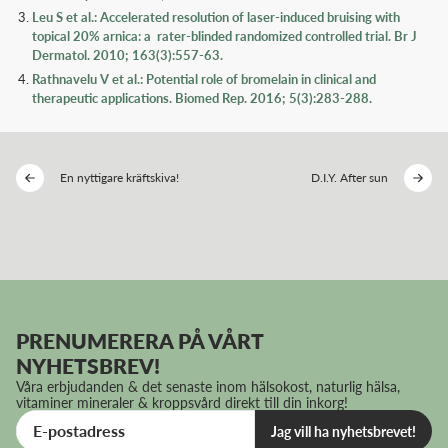
Leu S et al.: Accelerated resolution of laser-induced bruising with
topical 20% arnica: a rater-blinded randomized controlled trial. Br J
Dermatol. 2010; 163(3):557-63.
Rathnavelu V et al.: Potential role of bromelain in clinical and
therapeutic applications. Biomed Rep. 2016; 5(3):283-288.
En nyttigare kräftskiva!
D.I.Y. After sun
PRENUMERERA PÅ VÅRT
NYHETSBREV!
Våra erbjudanden & det senaste inom hälsokost, naturlig hälsa,
vitaminer mineraler & kroppsvård direkt till din inkorg!
Jag vill ha nyhetsbrevet!