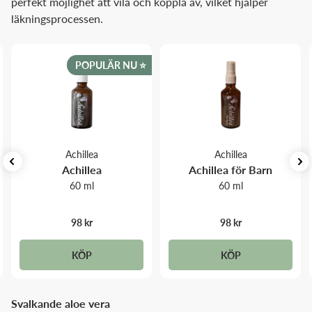
perfekt möjlighet att vila och koppla av, vilket hjälper
läkningsprocessen.
POPULÄR NU ⭐️
Achillea
Achillea
Achillea
Achillea för Barn
60 ml
60 ml
98 kr
98 kr
KÖP
KÖP
Svalkande aloe vera