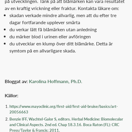
på utvecklingen. Tänk på att blåmärken kan vara resultatet
av en kraftig vrickning eller fraktur. Kontakta läkare om:
skadan verkade mindre allvarlig, men att du efter tre
dagar fortfarande upplever smärta
du verkar lätt få blåmärken utan anledning
du märker blod i urinen eller avföringen
du utvecklar en klump över ditt blåmärke. Detta är
symtom på en allvarligare skada.
Bloggat av:
Karolina Hoffmann, Ph.D.
Källor:
https://www.mayoclinic.org/first-aid/first-aid-bruise/basics/art-
20056663
Benzie IFF, Wachtel-Galor S, editors. Herbal Medicine: Biomolecular
and Clinical Aspects. 2nd ed. Chap 18.3.16. Boca Raton (FL): CRC
Press/Taylor & Francis; 2011.