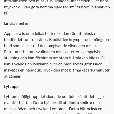
inflammation och minska svullnaden under tiden. Det finns
mycket du kan göra hemma själv för att “få bort” blåmärken
(
1
):
Lindra med is
Applicera is omedelbart efter skadan för att minska
blodflödet runt området. Blodkärlen krymper och mängden
blod som läcker ut i den omgivande vävnaden minskar.
Resultatet blir att svullnaden minskar efter exempelvis
stukning och kan förhindra att stora blåmärken bildas. Du
kan använda en kylklamp eller en påse frysta grönsaker
insvept i en handduk. Tryck den mot blåmärket i 10 minuter
åt gången.
Lyft upp
Lyft om möjligt upp det skadade området så att det ligger
ovanför hjärtat. Detta hjälper till att lindra smärta och
minska ödem och trycket i området. Detta blir också en