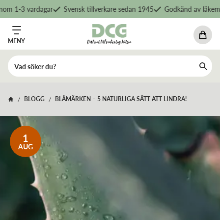
om 1-3 vardagar
Svensk tillverkare sedan 1945
Godkänd av läkemed
MENY
BLOGG
BLÅMÄRKEN – 5 NATURLIGA SÄTT ATT LINDRA!
/
/
1
AUG