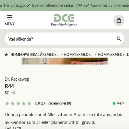
 1-3 vardagar
Svensk tillverkare sedan 1945
Godkänd av läkemedel
MENY
HOMEOPATISKA LÄKEMEDEL
KOMPLEXMEDEL
KOMPLEXMEDEL 
/
/
Dr. Reckeweg
R44
50 ml
I lager
5.0
(1)
-
Recensioner
(
0
)
Denna produkt innehåller vitamin A och ska inte användas
av kvinnor som är eller planerar att bli gravid.
LÄS MER