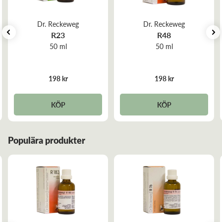
av Läkemedelsverket. Reg. nr. 2434
Dr. Reckeweg
Dr. Reckeweg
R23
R48
50 ml
50 ml
198 kr
198 kr
KÖP
KÖP
Populära produkter