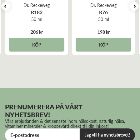
Dr. Reckeweg
Dr. Reckeweg
R183
R76
50 ml
50 ml
206 kr
198 kr
KÖP
KÖP
PRENUMERERA PÅ VÅRT
NYHETSBREV!
Våra erbjudanden & det senaste inom hälsokost, naturlig hälsa,
vitaminer mineraler & kroppsvård direkt till din inkorg!
Jag vill ha nyhetsbrevet!