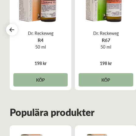
Dr. Reckeweg
Dr. Reckeweg
R4
R67
50 ml
50 ml
198 kr
198 kr
KÖP
KÖP
Populära produkter