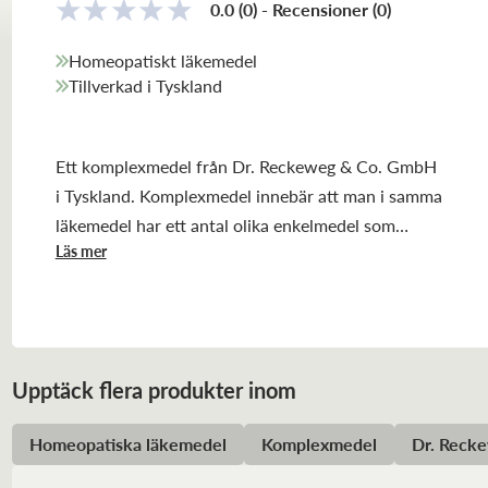
0.0
(0)
-
Recensioner
(
0
)
Homeopatiskt läkemedel
Tillverkad i Tyskland
Ett komplexmedel från Dr. Reckeweg & Co. GmbH
i Tyskland. Komplexmedel innebär att man i samma
läkemedel har ett antal olika enkelmedel som
Läs mer
samverkar inom ett visst indikationsområde.
Upptäck flera produkter inom
Homeopatiska läkemedel
Komplexmedel
Dr. Reck