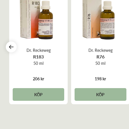
Dr. Reckeweg
Dr. Reckeweg
R183
R76
50 ml
50 ml
206 kr
198 kr
KÖP
KÖP