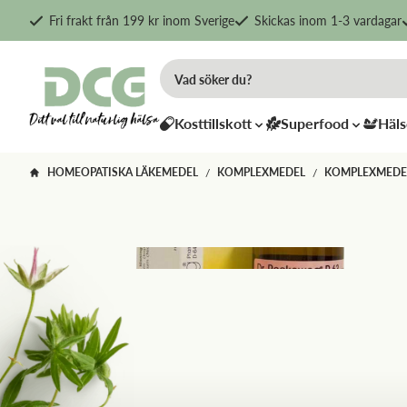
Fri frakt från 199 kr inom Sverige
Skickas inom 1-3 vardagar
Kosttillskott
Superfood
Häls
HOMEOPATISKA LÄKEMEDEL
KOMPLEXMEDEL
KOMPLEXMEDE
/
/