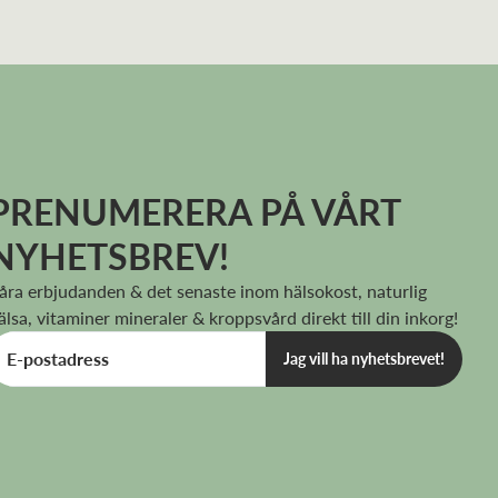
PRENUMERERA PÅ VÅRT
NYHETSBREV!
åra erbjudanden & det senaste inom hälsokost, naturlig
älsa, vitaminer mineraler & kroppsvård direkt till din inkorg!
Jag vill ha nyhetsbrevet!