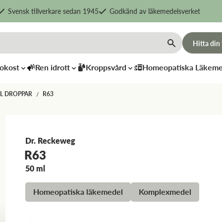
Svensk tillverkare sedan 1945
Godkänd av läkemedelsverket
Hitta din
okost
Ren idrott
Kroppsvård
Homeopatiska Läkeme
L DROPPAR
R63
/
Dr. Reckeweg
R63
50 ml
Dr. Reckeweg
Dr. Recke
R81
R10
Homeopatiska läkemedel
Komplexmedel
198
kr
198
kr