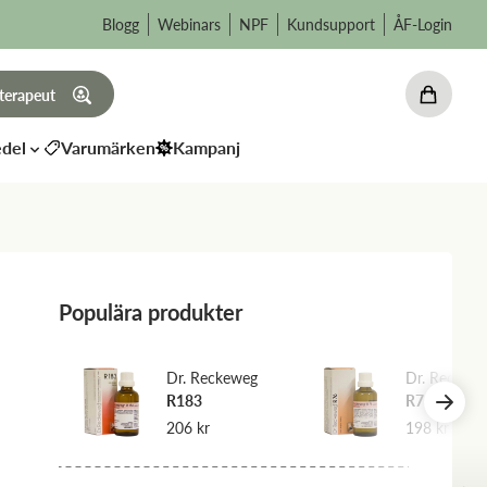
Blogg
Webinars
NPF
Kundsupport
ÅF-Login
 terapeut
del
Varumärken
Kampanj
Populära produkter
weg
Dr. Reckeweg
Dr. Reckew
R183
R76
206
kr
198
kr