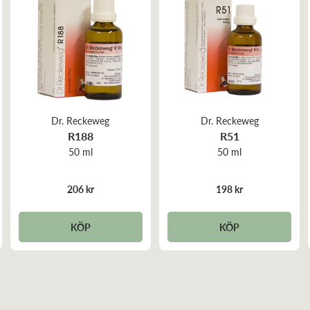
Dr. Reckeweg
Dr. Reckeweg
R188
R51
50 ml
50 ml
206 kr
198 kr
KÖP
KÖP