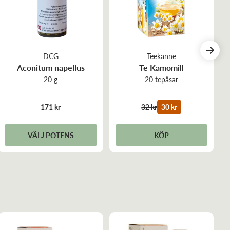
DCG
Teekanne
Aconitum napellus
Te Kamomill
20 g
20 tepåsar
171 kr
32 kr
30 kr
VÄLJ POTENS
KÖP