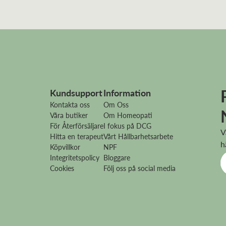
Kundsupport
Information
Kontakta oss
Om Oss
Våra butiker
Om Homeopati
För Återförsäljare
I fokus på DCG
V
Hitta en terapeut
Vårt Hållbarhetsarbete
h
Köpvillkor
NPF
Integritetspolicy
Bloggare
Cookies
Följ oss på social media