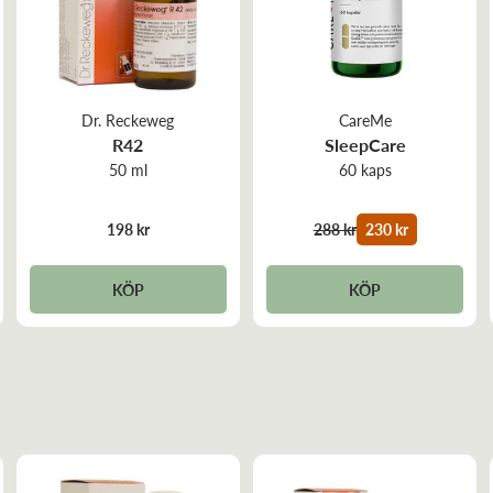
Dr. Reckeweg
CareMe
R42
SleepCare
50 ml
60 kaps
198 kr
288 kr
230 kr
KÖP
KÖP