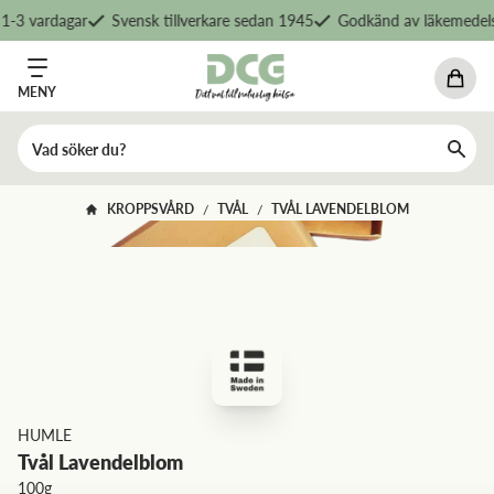
-3 vardagar
Svensk tillverkare sedan 1945
Godkänd av läkemedelsv
MENY
KROPPSVÅRD
TVÅL
TVÅL LAVENDELBLOM
/
/
HUMLE
Tvål Lavendelblom
100g