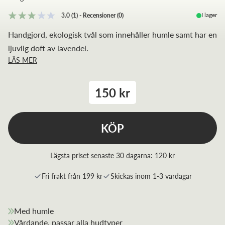
I lager
3.0
(1)
-
Recensioner
(
0
)
Handgjord, ekologisk tvål som innehåller humle samt har en
ljuvlig doft av lavendel.
LÄS MER
150 kr
KÖP
Lägsta priset senaste 30 dagarna:
120 kr
Fri frakt från 199 kr
Skickas inom 1-3 vardagar
Med humle
Vårdande, passar alla hudtyper