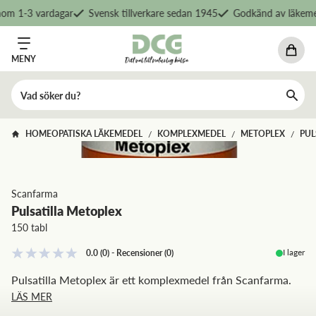
om 1-3 vardagar
Svensk tillverkare sedan 1945
Godkänd av läkemed
MENY
HOMEOPATISKA LÄKEMEDEL
KOMPLEXMEDEL
METOPLEX
PUL
/
/
/
Scanfarma
Pulsatilla Metoplex
150 tabl
I lager
0.0
(0)
-
Recensioner
(
0
)
Pulsatilla Metoplex är ett komplexmedel från Scanfarma.
LÄS MER