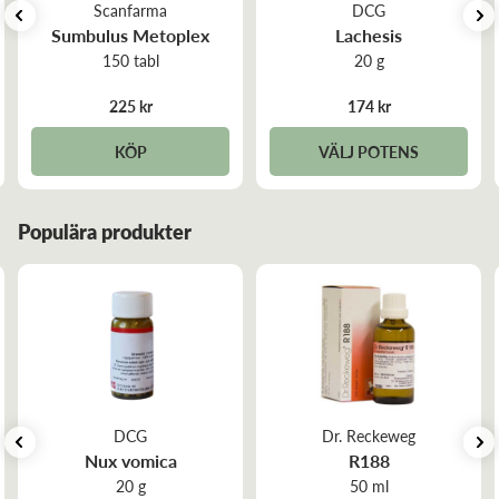
Scanfarma
DCG
Sumbulus Metoplex
Lachesis
150 tabl
20 g
225 kr
174 kr
KÖP
VÄLJ POTENS
Populära produkter
DCG
Dr. Reckeweg
Nux vomica
R188
20 g
50 ml