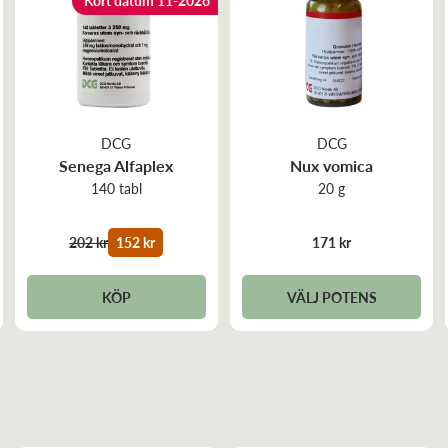
Kort datum 11-2026
DCG
DCG
Senega Alfaplex
Nux vomica
140 tabl
20 g
202 kr
152 kr
171 kr
KÖP
VÄLJ POTENS