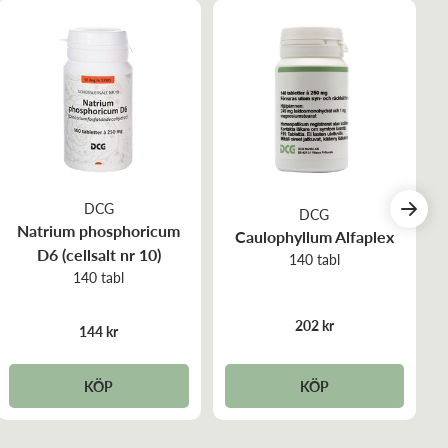
DCG
DCG
Natrium phosphoricum
Caulophyllum Alfaplex
D6 (cellsalt nr 10)
140 tabl
140 tabl
202 kr
144 kr
KÖP
KÖP