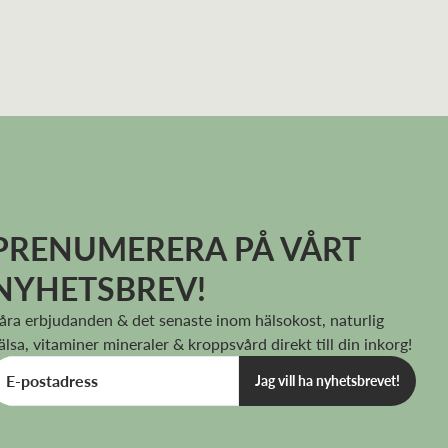
PRENUMERERA PÅ VÅRT
NYHETSBREV!
åra erbjudanden & det senaste inom hälsokost, naturlig
älsa, vitaminer mineraler & kroppsvård direkt till din inkorg!
Jag vill ha nyhetsbrevet!