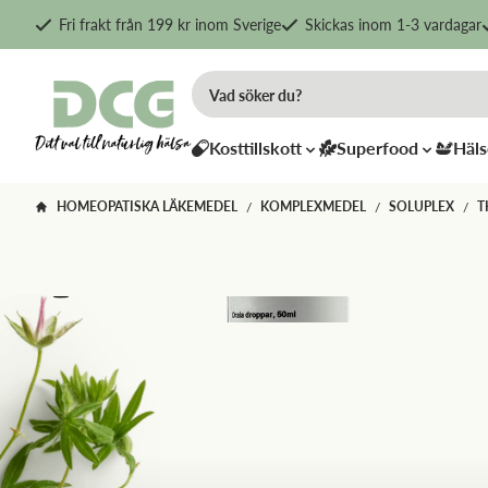
Fri frakt från 199 kr inom Sverige
Skickas inom 1-3 vardagar
Kosttillskott
Superfood
Häls
HOMEOPATISKA LÄKEMEDEL
KOMPLEXMEDEL
SOLUPLEX
T
/
/
/