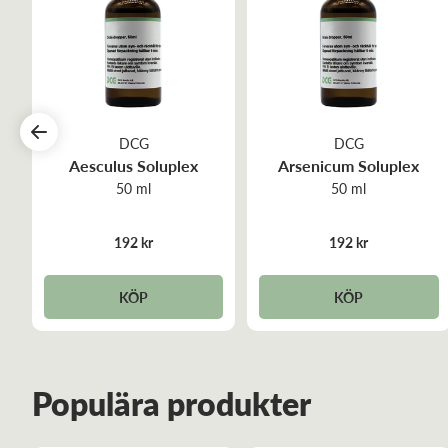
DCG
DCG
Aesculus Soluplex
Arsenicum Soluplex
50 ml
50 ml
192 kr
192 kr
KÖP
KÖP
Populära produkter