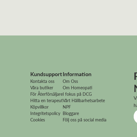
Kundsupport
Information
Kontakta oss
Om Oss
Våra butiker
Om Homeopati
För Återförsäljare
I fokus på DCG
V
Hitta en terapeut
Vårt Hållbarhetsarbete
h
Köpvillkor
NPF
Integritetspolicy
Bloggare
Cookies
Följ oss på social media