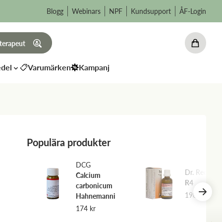
Blogg
Webinars
NPF
Kundsupport
ÅF-Login
 terapeut
del
Varumärken
Kampanj
Populära produkter
DCG
weg
Dr. Reckew
Calcium
R4
carbonicum
198
kr
Hahnemanni
174
kr