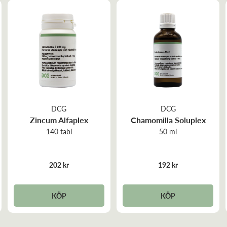
DCG
DCG
Zincum Alfaplex
Chamomilla Soluplex
140 tabl
50 ml
202 kr
192 kr
KÖP
KÖP