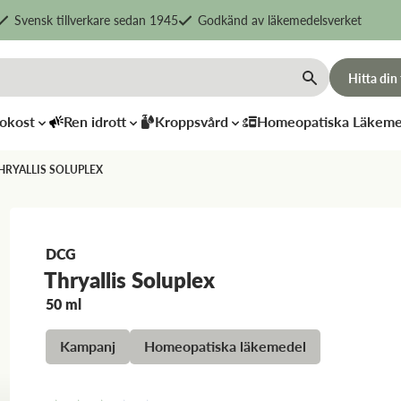
Svensk tillverkare sedan 1945
Godkänd av läkemedelsverket
Hitta din
okost
Ren idrott
Kroppsvård
Homeopatiska Läkeme
HRYALLIS SOLUPLEX
DCG
Thryallis Soluplex
50 ml
Dr. Reckeweg
Dr. Recke
R34
R71
Kampanj
Homeopatiska läkemedel
198
kr
198
kr