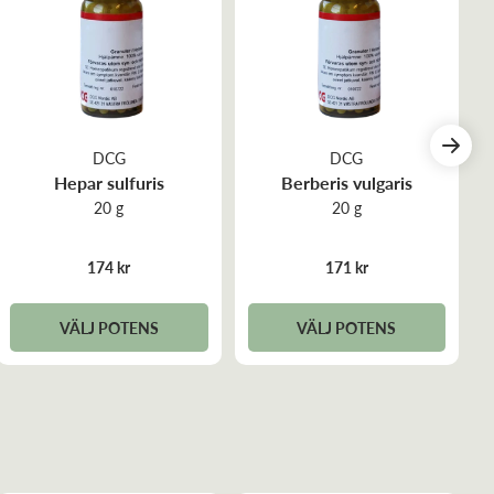
DCG
DCG
Hepar sulfuris
Berberis vulgaris
20 g
20 g
174 kr
171 kr
VÄLJ POTENS
VÄLJ POTENS