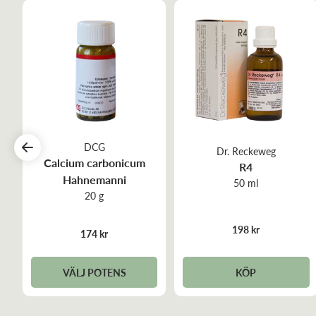
DCG
Dr. Reckeweg
Calcium carbonicum
R4
Hahnemanni
50 ml
20 g
198 kr
174 kr
VÄLJ POTENS
KÖP