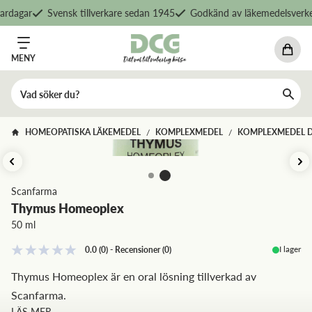
rdagar
Svensk tillverkare sedan 1945
Godkänd av läkemedelsverket
MENY
HOMEOPATISKA LÄKEMEDEL
KOMPLEXMEDEL
KOMPLEXMEDEL 
/
/
Scanfarma
Thymus Homeoplex
50 ml
I lager
0.0
(0)
-
Recensioner
(
0
)
Thymus Homeoplex är en oral lösning tillverkad av
Scanfarma.
LÄS MER