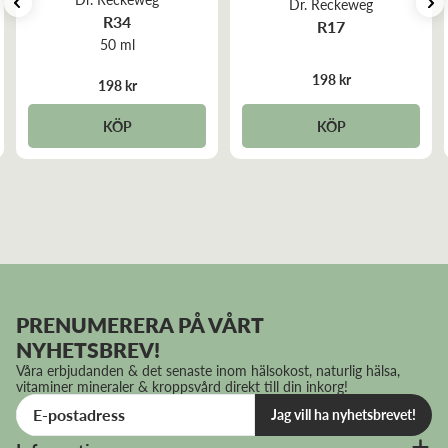
Dr. Reckeweg
R34
R17
50 ml
198 kr
198 kr
KÖP
KÖP
PRENUMERERA PÅ VÅRT
NYHETSBREV!
Våra erbjudanden & det senaste inom hälsokost, naturlig hälsa,
vitaminer mineraler & kroppsvård direkt till din inkorg!
Jag vill ha nyhetsbrevet!