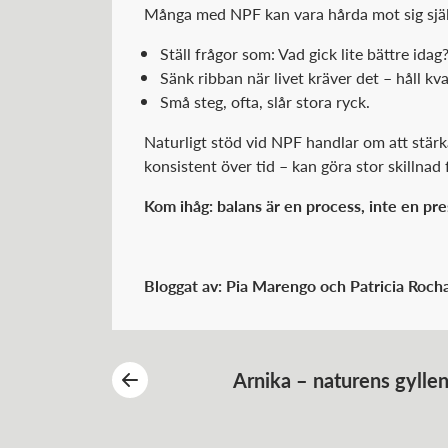
Många med NPF kan vara hårda mot sig själv
Ställ frågor som: Vad gick lite bättre idag
Sänk ribban när livet kräver det – håll kv
Små steg, ofta, slår stora ryck.
Naturligt stöd vid NPF handlar om att stärka 
konsistent över tid – kan göra stor skillnad
Kom ihåg: balans är en process, inte en pre
Bloggat av: Pia Marengo och Patricia Roch
Arnika – naturens gylle
mirakelblomma för kropp, hud