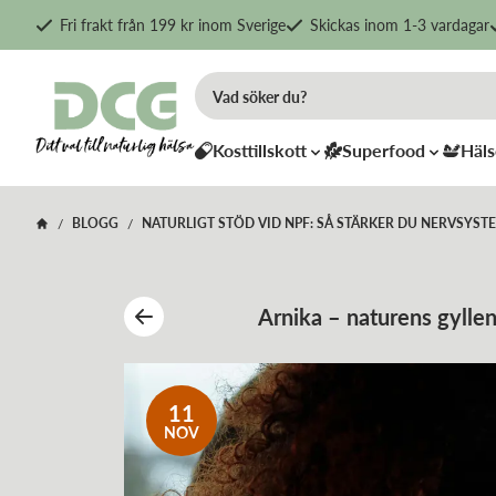
Fri frakt från 199 kr inom Sverige
Skickas inom 1-3 vardagar
Kosttillskott
Superfood
Häls
BLOGG
NATURLIGT STÖD VID NPF: SÅ STÄRKER DU NERVSYS
/
/
Arnika – naturens gylle
mirakelblomma för kropp, hud
11
NOV