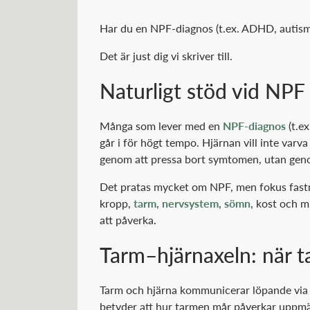
Har du en NPF-diagnos (t.ex. ADHD, autism)
Det är just dig vi skriver till.
Naturligt stöd vid NPF
Många som lever med en
NPF-diagnos
(t.ex
går i för högt tempo. Hjärnan vill inte varv
genom att pressa bort symtomen, utan genom
Det pratas mycket om NPF, men fokus fastna
kropp,
tarm
,
nervsystem
,
sömn
, kost och m
att påverka.
Tarm–hjärnaxeln: när 
Tarm och hjärna kommunicerar löpande via v
betyder att hur tarmen mår påverkar uppmä