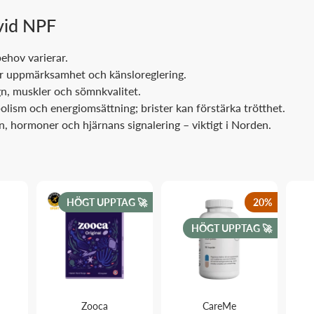
 vid NPF
behov varierar.
för uppmärksamhet och känsloreglering.
ugn, muskler och sömnkvalitet.
olism och energiomsättning; brister kan förstärka trötthet.
hormoner och hjärnans signalering – viktigt i Norden.
HÖGT UPPTAG 🚀
20
%
HÖGT UPPTAG 🚀
Zooca
CareMe