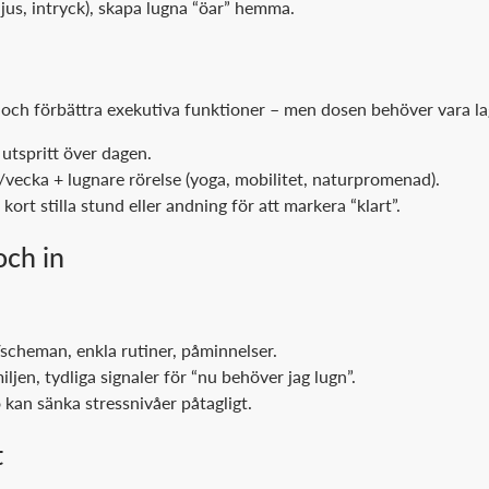
 ljus, intryck), skapa lugna “öar” hemma.
n
 och förbättra exekutiva funktioner – men dosen behöver vara l
tspritt över dagen.
/vecka + lugnare rörelse (yoga, mobilitet, naturpromenad).
kort stilla stund eller andning för att markera “klart”.
och in
r/scheman, enkla rutiner, påminnelser.
ljen, tydliga signaler för “nu behöver jag lugn”.
kan sänka stressnivåer påtagligt.
t