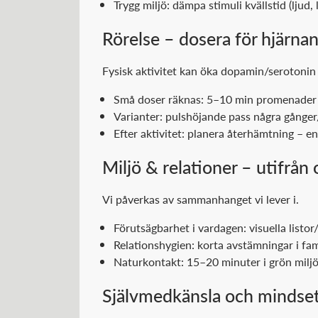
Trygg miljö: dämpa stimuli kvällstid (ljud,
Rörelse – dosera för hjärna
Fysisk aktivitet kan öka dopamin/serotonin
Små doser räknas: 5–10 min promenader u
Varianter: pulshöjande pass några gånger
Efter aktivitet: planera återhämtning – en 
Miljö & relationer – utifrån 
Vi påverkas av sammanhanget vi lever i.
Förutsägbarhet i vardagen: visuella listo
Relationshygien: korta avstämningar i fami
Naturkontakt: 15–20 minuter i grön miljö 
Självmedkänsla och mindse