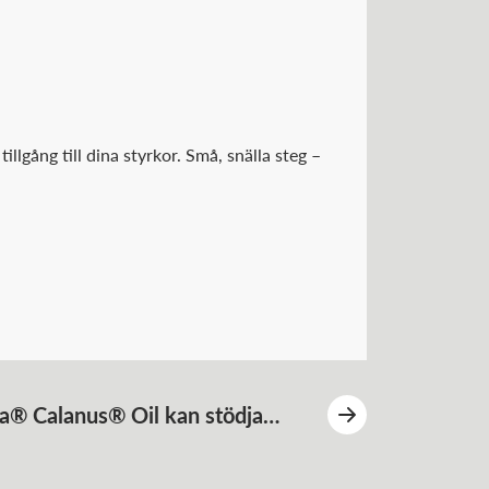
llgång till dina styrkor. Små, snälla steg –
a® Calanus® Oil kan stödja
ttra insulinkänslighet