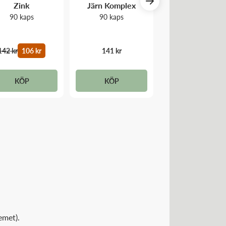
Zink
Järn Komplex
Vitamin K2 + 
90 kaps
90 kaps
60 kaps
142 kr
106 kr
141 kr
279 kr
KÖP
KÖP
KÖP
emet).