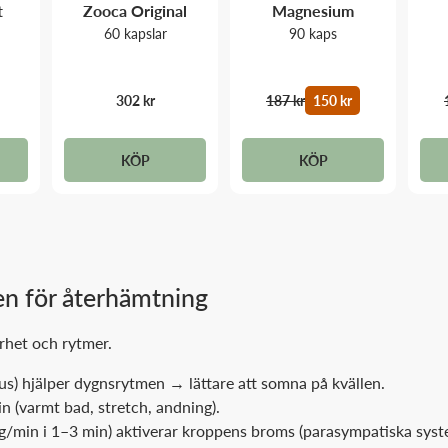
t
Zooca Original
Magnesium
60 kapslar
90 kaps
302 kr
187 kr
150 kr
KÖP
KÖP
n för återhämtning
rhet och rytmer.
) hjälper dygnsrytmen → lättare att somna på kvällen.
n (varmt bad, stretch, andning).
/min i 1–3 min) aktiverar kroppens broms (parasympatiska syst