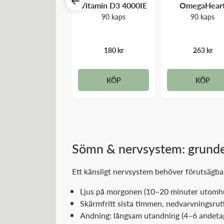
Zink
Vitamin D3 4000IE
OmegaHear
90 kaps
90 kaps
90 kaps
139 kr
180 kr
263 kr
KÖP
KÖP
KÖP
Sömn & nervsystem: grunde
Ett känsligt nervsystem behöver förutsägba
Ljus på morgonen (10–20 minuter utomhus
Skärmfritt sista timmen, nedvarvningsruti
Andning: långsam utandning (4–6 andetag