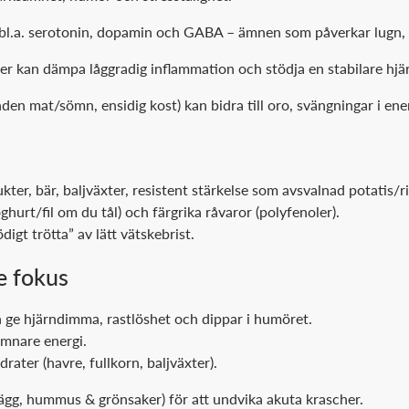
bl.a. serotonin, dopamin och GABA – ämnen som påverkar lugn, 
ibrer kan dämpa låggradig inflammation och stödja en stabilare hjä
nden mat/sömn, ensidig kost) kan bidra till oro, svängningar i en
kter, bär, baljväxter, resistent stärkelse som avsvalnad potatis/ri
ghurt/fil om du tål) och färgrika råvaror (polyfenoler).
igt trötta” av lätt vätskebrist.
re fokus
 ge hjärndimma, rastlöshet och dippar i humöret.
ämnare energi.
ter (havre, fullkorn, baljväxter).
 ägg, hummus & grönsaker) för att undvika akuta krascher.