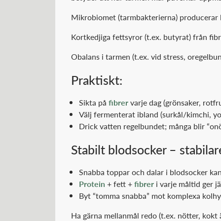
Mikrobiomet (tarmbakterierna) producerar 
Kortkedjiga fettsyror (t.ex. butyrat) från f
Obalans i tarmen (t.ex. vid stress, oregelbu
Praktiskt:
Sikta på
fibrer
varje dag (grönsaker, rotfru
Välj fermenterat ibland (surkål/kimchi, yo
Drick vatten regelbundet; många blir “onöd
Stabilt blodsocker – stabila
Snabba toppar och dalar i blodsocker kan
Protein
+ fett +
fibrer
i varje måltid ger j
Byt “tomma snabba” mot komplexa kolhydra
Ha gärna mellanmål redo (t.ex. nötter, kokt