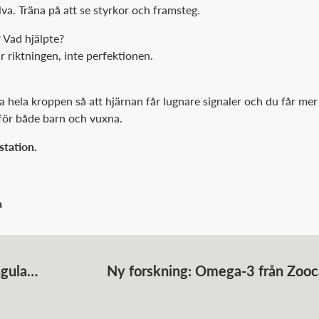
a. Träna på att se styrkor och framsteg.
? Vad hjälpte?
ar riktningen, inte perfektionen.
hela kroppen så att hjärnan får lugnare signaler och du får mer ti
 för både barn och vuxna.
station.
a
ngula
Ny forskning: Omega-3 från Zooc
 och hälsa
blodsockerkontroll och förbä