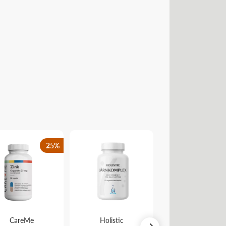
25
%
CareMe
Holistic
Holistic