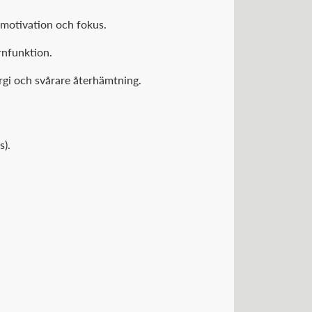
motivation och fokus.
rnfunktion.
ergi och svårare återhämtning.
s).