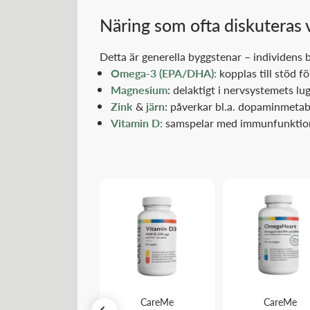
Näring som ofta diskuteras
Detta är generella byggstenar – individens 
Omega-3 (EPA/DHA):
kopplas till stöd 
Magnesium
: delaktigt i nervsystemets l
Zink
&
järn
: påverkar bl.a. dopaminmetab
Vitamin D:
samspelar med immunfunktion, 
Holistic
CareMe
CareMe