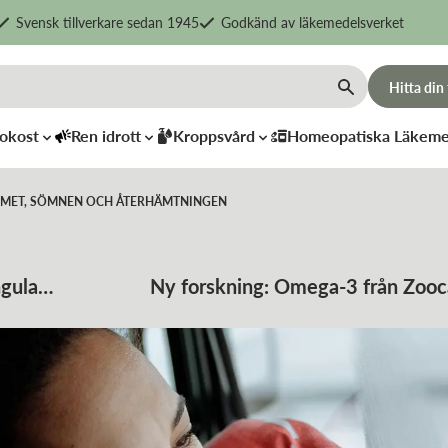
Svensk tillverkare sedan 1945
Godkänd av läkemedelsverket
Hitta din
okost
Ren idrott
Kroppsvård
Homeopatiska Läkeme
TEMET, SÖMNEN OCH ÅTERHÄMTNINGEN
ngula
Ny forskning: Omega-3 från Zooc
 och hälsa
blodsockerkontroll och förbä