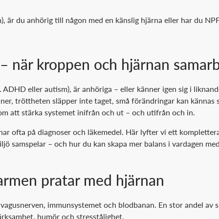
, är du anhörig till någon med en känslig hjärna eller har du N
 – när kroppen och hjärnan samar
. ADHD eller autism), är anhöriga – eller känner igen sig i likn
a ner, tröttheten släpper inte taget, små förändringar kan kännas s
 att stärka systemet inifrån och ut – och utifrån och in.
r ofta på diagnoser och läkemedel. Här lyfter vi ett kompletter
iljö samspelar – och hur du kan skapa mer balans i vardagen med
tarmen pratar med hjärnan
agusnerven, immunsystemet och blodbanan. En stor andel av sign
rksamhet, humör och stresstålighet.