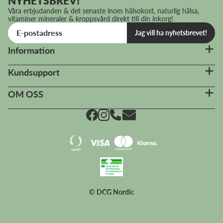
NYHETSBREV!
Våra erbjudanden & det senaste inom hälsokost, naturlig hälsa,
vitaminer mineraler & kroppsvård direkt till din inkorg!
Jag vill ha nyhetsbrevet!
Information
Kundsupport
OM OSS
© DCG Nordic