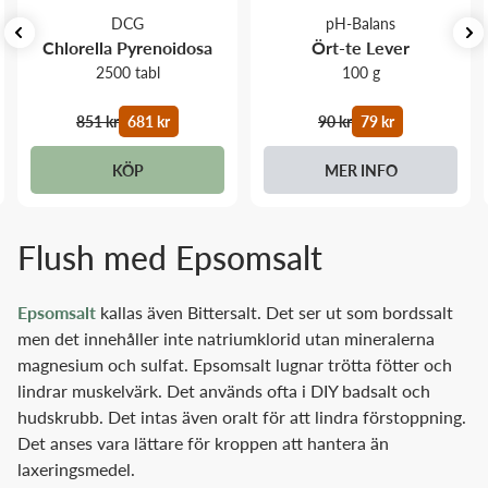
DCG
pH-Balans
Chlorella Pyrenoidosa
Ört-te Lever
2500 tabl
100 g
851 kr
681 kr
90 kr
79 kr
KÖP
MER INFO
Flush med Epsomsalt
Epsomsalt
kallas även Bittersalt. Det ser ut som bordssalt
men det innehåller inte natriumklorid utan mineralerna
magnesium och sulfat. Epsomsalt lugnar trötta fötter och
lindrar muskelvärk. Det används ofta i DIY badsalt och
hudskrubb. Det intas även oralt för att lindra förstoppning.
Det anses vara lättare för kroppen att hantera än
laxeringsmedel.