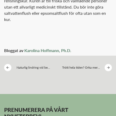
rensningskur. Kuren är till friska och välmående personer
utan ett allvarligt medicinskt tillstånd. Du bör inte göra
saltvattenflush eller epsomsaltflush för ofta utan som en
kur.
Bloggat av
Karolina Hoffmann, Ph.D.
Naturlig lindring vid bett
Trött hela tiden? Orka mer
& stick
med PQQ
PRENUMERERA PÅ VÅRT