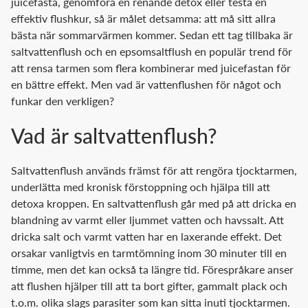
juicefasta, genomföra en renande detox eller testa en
effektiv flushkur, så är målet detsamma: att må sitt allra
bästa när sommarvärmen kommer. Sedan ett tag tillbaka är
saltvattenflush och en epsomsaltflush en populär trend för
att rensa tarmen som flera kombinerar med juicefastan för
en bättre effekt. Men vad är vattenflushen för något och
funkar den verkligen?
Vad är saltvattenflush?
Saltvattenflush används främst för att rengöra tjocktarmen,
underlätta med kronisk förstoppning och hjälpa till att
detoxa kroppen. En saltvattenflush går med på att dricka en
blandning av varmt eller ljummet vatten och havssalt. Att
dricka salt och varmt vatten har en laxerande effekt. Det
orsakar vanligtvis en tarmtömning inom 30 minuter till en
timme, men det kan också ta längre tid. Förespråkare anser
att flushen hjälper till att ta bort gifter, gammalt plack och
t.o.m. olika slags parasiter som kan sitta inuti tjocktarmen.