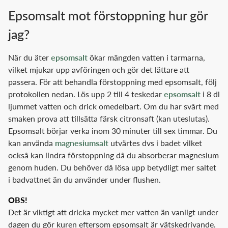
Epsomsalt mot förstoppning hur gör
jag?
När du äter
epsomsalt
ökar mängden vatten i tarmarna,
vilket mjukar upp avföringen och gör det lättare att
passera. För att behandla förstoppning med epsomsalt, följ
protokollen nedan. Lös upp 2 till 4 teskedar
epsomsalt
i 8 dl
ljummet vatten och drick omedelbart. Om du har svårt med
smaken prova att tillsätta färsk citronsaft (kan uteslutas).
Epsomsalt börjar verka inom 30 minuter till sex timmar. Du
kan använda
magnesiumsalt
utvärtes dvs i badet vilket
också kan lindra förstoppning då du absorberar magnesium
genom huden. Du behöver då lösa upp betydligt mer saltet
i badvattnet än du använder under flushen.
OBS!
Det är viktigt att dricka mycket mer vatten än vanligt under
dagen du gör kuren eftersom epsomsalt är vätskedrivande.