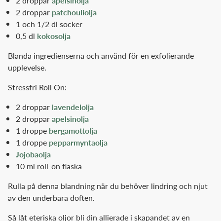
2 droppar
apelsinolja
2 droppar
patchouliolja
1 och 1/2 dl socker
0,5 dl
kokosolja
Blanda ingredienserna och använd för en exfolierande
upplevelse.
Stressfri Roll On:
2 droppar
lavendelolja
2 droppar
apelsinolja
1 droppe
bergamottolja
1 droppe
pepparmyntaolja
Jojobaolja
10 ml roll-on flaska
Rulla på denna blandning när du behöver lindring och njut
av den underbara doften.
Så låt eteriska oljor bli din allierade i skapandet av en