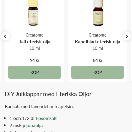
Crearome
Crearome
Tall eterisk olja
Kanelblad eterisk olja
10 ml
10 ml
94 kr
84 kr
KÖP
KÖP
DIY Julklappar med Eteriska Oljor
Badsalt med lavendel och apelsin:
1 och 1/2 dl
Epsomsalt
2 msk
jojobaolja