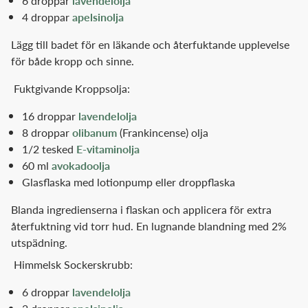
6 droppar
lavendelolja
4 droppar
apelsinolja
Lägg till badet för en läkande och återfuktande upplevelse
för både kropp och sinne.
Fuktgivande Kroppsolja:
16 droppar
lavendelolja
8 droppar
olibanum
(Frankincense) olja
1/2 tesked
E-vitaminolja
60 ml
avokadoolja
Glasflaska med lotionpump eller droppflaska
Blanda ingredienserna i flaskan och applicera för extra
återfuktning vid torr hud. En lugnande blandning med 2%
utspädning.
Himmelsk Sockerskrubb:
6 droppar
lavendelolja