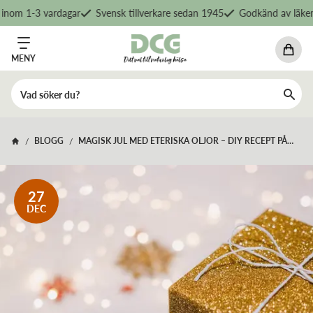
nom 1-3 vardagar
Svensk tillverkare sedan 1945
Godkänd av läkemed
MENY
BLOGG
MAGISK JUL MED ETERISKA OLJOR – DIY RECEPT PÅ
/
/
PERSONLIGA JULKLAPPAR
27
DEC