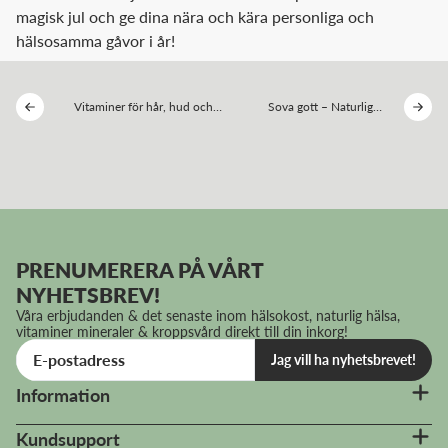
magisk jul och ge dina nära och kära personliga och
hälsosamma gåvor i år!
Vitaminer för hår, hud och
Sova gott – Naturliga
naglar – inre hälsa för yttre
knep för bättre
skönhet
sömnkvalitet
PRENUMERERA PÅ VÅRT
NYHETSBREV!
Våra erbjudanden & det senaste inom hälsokost, naturlig hälsa,
vitaminer mineraler & kroppsvård direkt till din inkorg!
Jag vill ha nyhetsbrevet!
Information
Kundsupport