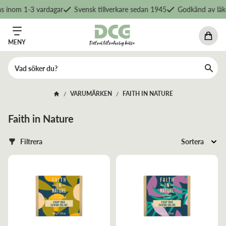
s inom 1-3 vardagar
Svensk tillverkare sedan 1945
Godkänd av läk
MENY
VARUMÄRKEN
FAITH IN NATURE
/
/
Faith in Nature
Filtrera
Sortera