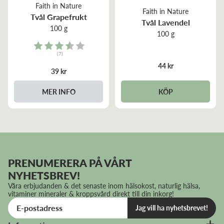
Faith in Nature
Faith in Nature
Tvål Grapefrukt
Tvål Lavendel
100 g
100 g
Rating:
(7)
3.1 out of 5 stars
44 kr
39 kr
KÖP
MER INFO
PRENUMERERA PÅ VÅRT
NYHETSBREV!
Våra erbjudanden & det senaste inom hälsokost, naturlig hälsa,
vitaminer mineraler & kroppsvård direkt till din inkorg!
Jag vill ha nyhetsbrevet!