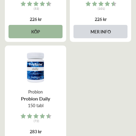
Rating:
Rating:
(53)
(101)
4.7 out of 5 stars
4.8 out of 5 stars
226 kr
226 kr
KÖP
MER INFO
Probion
Probion Daily
150 tabl
Rating:
(72)
4.8 out of 5 stars
283 kr