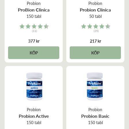
Probion
Probion
ProBion Clinica
Probion Clinica
150 tabl
50 tabl
Rating:
Rating:
(11)
(25)
4.8 out of 5 stars
4.5 out of 5 stars
377 kr
217 kr
KÖP
KÖP
Probion
Probion
Probion Active
Probion Basic
150 tabl
150 tabl