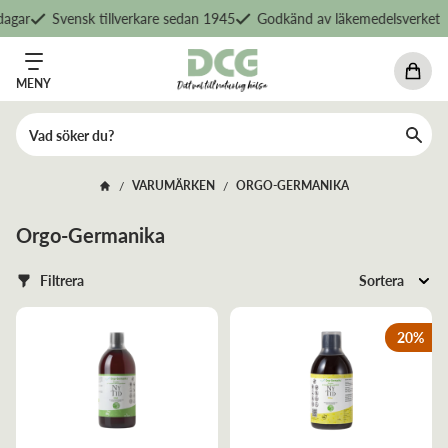
ar
Svensk tillverkare sedan 1945
Godkänd av läkemedelsverket
MENY
VARUMÄRKEN
ORGO-GERMANIKA
/
/
Orgo-Germanika
Filtrera
Sortera
20
%