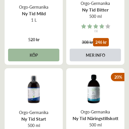
Orgo-Germanika
Orgo-Germanika
Ny Tid Bitter
Ny Tid Mild
500 ml
1 L
Rating:
(1)
4.0 out of 5 stars
520 kr
308 kr
246 kr
KÖP
MER INFO
20
%
Orgo-Germanika
Orgo-Germanika
Ny Tid Näringstillskott
Ny Tid Start
500 ml
500 ml