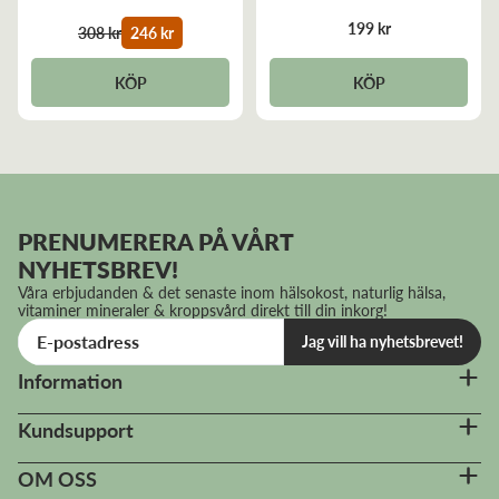
4.7 out of 5 stars
199 kr
308 kr
246 kr
KÖP
KÖP
PRENUMERERA PÅ VÅRT
NYHETSBREV!
Våra erbjudanden & det senaste inom hälsokost, naturlig hälsa,
vitaminer mineraler & kroppsvård direkt till din inkorg!
Jag vill ha nyhetsbrevet!
Information
Kundsupport
OM OSS