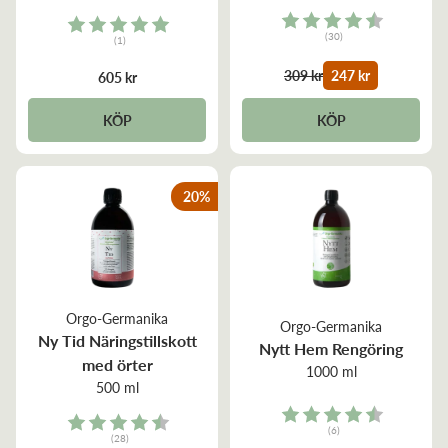
Rating:
Rating:
(30)
(1)
4.7 out of 5 stars
5.0 out of 5 stars
309 kr
247 kr
605 kr
KÖP
KÖP
20
%
Orgo-Germanika
Orgo-Germanika
Ny Tid Näringstillskott
Nytt Hem Rengöring
med örter
1000 ml
500 ml
Rating:
Rating:
(6)
(28)
4.7 out of 5 stars