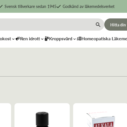
Svensk tillverkare sedan 1945
Godkänd av läkemedelsverket
Hitta din
okost
Ren idrott
Kroppsvård
Homeopatiska Läkeme