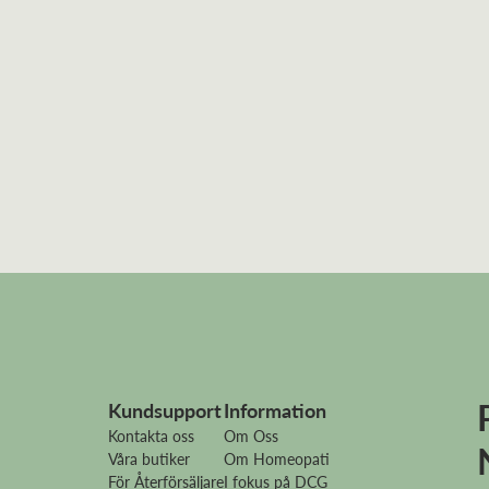
Kundsupport
Information
Kontakta oss
Om Oss
Våra butiker
Om Homeopati
För Återförsäljare
I fokus på DCG