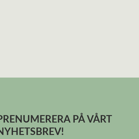
PRENUMERERA PÅ VÅRT
NYHETSBREV!