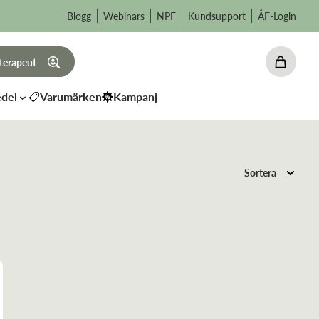
Blogg
Webinars
NPF
Kundsupport
ÅF-Login
 terapeut
del
Varumärken
Kampanj
Sortera