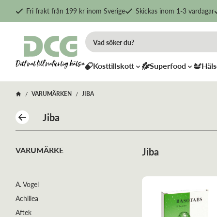
Fri frakt från 199 kr inom Sverige
Skickas inom 1-3 vardagar
Kosttillskott
Superfood
Häls
VARUMÄRKEN
JIBA
/
/
Jiba
VARUMÄRKE
Jiba
A. Vogel
Achillea
Aftek