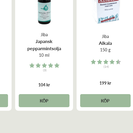
Jiba
Jiba
Japansk
Alkala
pepparmintsolja
150 g
10 ml
Rating:
Rating:
(14)
(3)
4.8 out of 5 stars
5.0 out of 5 stars
199 kr
104 kr
KÖP
KÖP