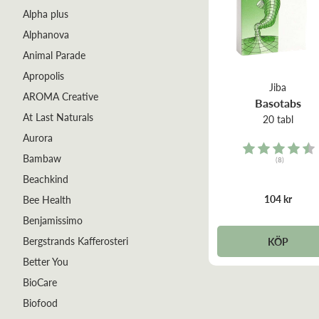
Alpha plus
Alphanova
Animal Parade
Apropolis
Jiba
AROMA Creative
Basotabs
At Last Naturals
20 tabl
Aurora
Rating:
Bambaw
(8)
4.6 out of 5 stars
Beachkind
104 kr
Bee Health
Benjamissimo
Bergstrands Kafferosteri
KÖP
Better You
BioCare
Biofood