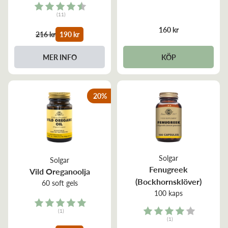
Rating:
(11)
4.6 out of 5 stars
160 kr
216 kr
190 kr
KÖP
MER INFO
20
%
Solgar
Solgar
Fenugreek
Vild Oreganoolja
(Bockhornsklöver)
60 soft gels
100 kaps
Rating:
Rating:
(1)
5.0 out of 5 stars
(1)
4.0 out of 5 stars