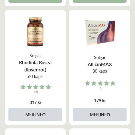
Solgar
Solgar
Rhodiola Rosea
AllicinMAX
(Rosenrot)
30 kaps
60 kaps
Rating:
Rating:
(6)
(5)
5.0 out of 5 stars
5.0 out of 5 stars
179 kr
317 kr
MER INFO
MER INFO