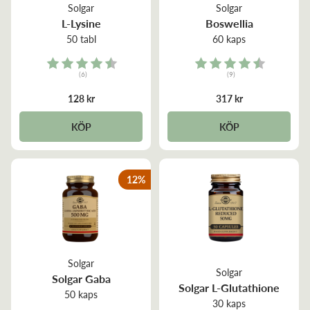
Solgar
Solgar
L-Lysine
Boswellia
50 tabl
60 kaps
Rating:
Rating:
(6)
(9)
4.8 out of 5 stars
4.8 out of 5 stars
128 kr
317 kr
KÖP
KÖP
12
%
Solgar
Solgar
Solgar Gaba
Solgar L-Glutathione
50 kaps
30 kaps