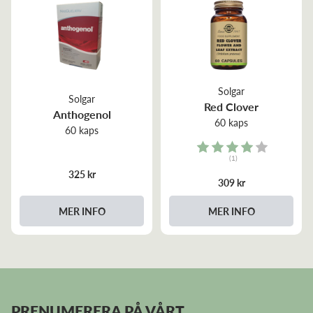
Solgar
Solgar
Red Clover
Anthogenol
60 kaps
60 kaps
Rating:
(1)
4.0 out of 5 stars
325 kr
309 kr
MER INFO
MER INFO
PRENUMERERA PÅ VÅRT