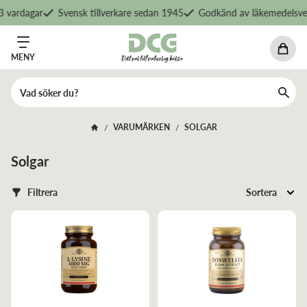
vardagar
Svensk tillverkare sedan 1945
Godkänd av läkemedelsverk
MENY
VARUMÄRKEN
SOLGAR
/
/
Solgar
Filtrera
Sortera