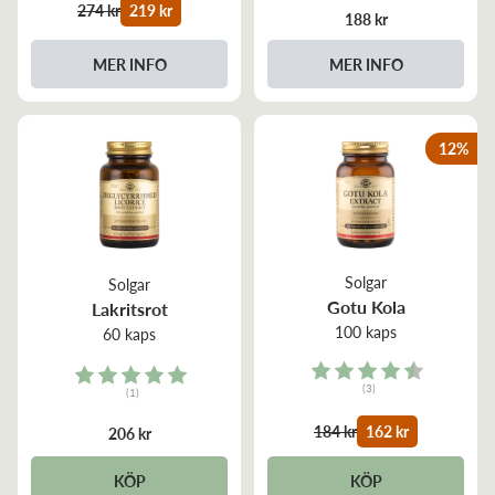
274 kr
219 kr
188 kr
MER INFO
MER INFO
12
%
Solgar
Solgar
Gotu Kola
Lakritsrot
100 kaps
60 kaps
Rating:
Rating:
(3)
(1)
4.7 out of 5 stars
5.0 out of 5 stars
184 kr
162 kr
206 kr
KÖP
KÖP