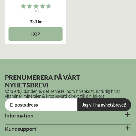
Rating:
(10)
4.9 out of 5 stars
330 kr
KÖP
PRENUMERERA PÅ VÅRT
NYHETSBREV!
Våra erbjudanden & det senaste inom hälsokost, naturlig hälsa,
vitaminer mineraler & kroppsvård direkt till din inkorg!
Jag vill ha nyhetsbrevet!
Information
Kundsupport