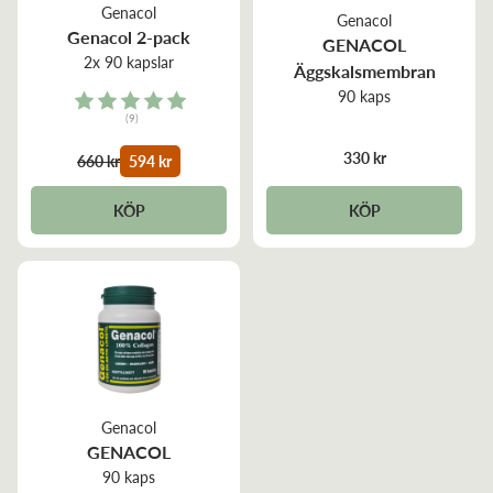
Genacol
Genacol
Genacol 2-pack
GENACOL
2x 90 kapslar
Äggskalsmembran
90 kaps
Rating:
(9)
5.0 out of 5 stars
330 kr
660 kr
594 kr
KÖP
KÖP
Genacol
GENACOL
90 kaps